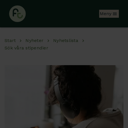
Hoppa till huvudinnehåll
Meny
Start
Nyheter
Nyhetslista
Sök våra stipendier