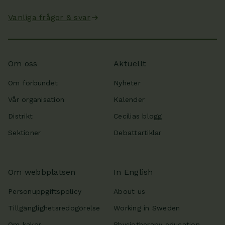
Vanliga frågor & svar
Om oss
Aktuellt
Om förbundet
Nyheter
Vår organisation
Kalender
Distrikt
Cecilias blogg
Sektioner
Debattartiklar
Om webbplatsen
In English
Personuppgiftspolicy
About us
Tillgänglighetsredogörelse
Working in Sweden
Om kakor
Physiotherapy education