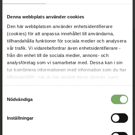
Denna webbplats använder cookies
Den här webbplatsen använder enhetsidentifierare
(cookies) för att anpassa innehållet till användarna,
tillhandahålla funktioner för sociala medier och analysera
vår trafik. Vi vidarebefordrar även enhetsidentifierare -
från din enhet till de sociala medier, annons- och
Tillsammans rör vi oss framåt. Du är en viktig del
av vår rörelse.
analysföretag som vi samarbetar med. Dessa kan i sin
tur kombinera informationen med information som du har
Bli medlem
tillhandahållit - när du har använt deras tjänster, samt
överföra identifierare och annan information från din
enhet till tredje land, det vill säga land utanför EU/EES-
Samtyckesval
området. Du godkänner våra cookies vid fortsatt
Nödvändiga
Kontakt
användande av vår webbplats.
Välkommen att kontakta oss. Här hittar du kontaktvägar
Inställningar
till oss utifrån din roll och ditt ärende. Du som är
medlem hittar fler kontaktvägar på Min sida.