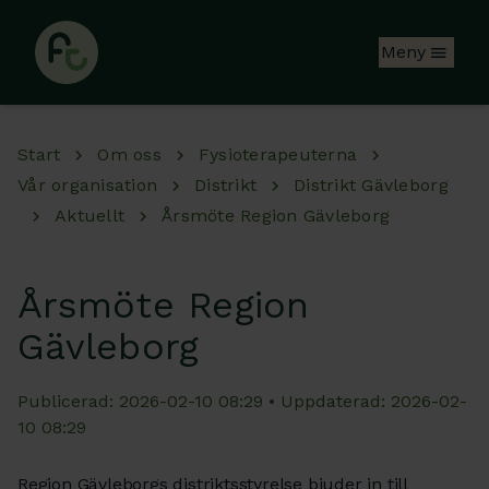
Hoppa till huvudinnehåll
Meny
Start
Om oss
Fysioterapeuterna
Vår organisation
Distrikt
Distrikt Gävleborg
Aktuellt
Årsmöte Region Gävleborg
Årsmöte Region
Gävleborg
Publicerad: 2026-02-10 08:29 • Uppdaterad: 2026-02-
10 08:29
Region Gävleborgs distriktsstyrelse bjuder in till