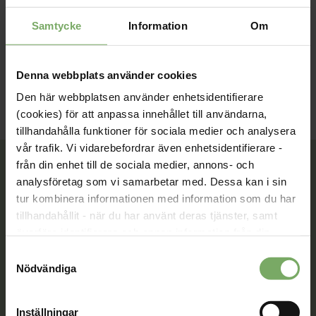
Samtycke
Information
Om
Pressmeddelande
Denna webbplats använder cookies
Den här webbplatsen använder enhetsidentifierare
(cookies) för att anpassa innehållet till användarna,
tillhandahålla funktioner för sociala medier och analysera
vår trafik. Vi vidarebefordrar även enhetsidentifierare -
från din enhet till de sociala medier, annons- och
analysföretag som vi samarbetar med. Dessa kan i sin
tur kombinera informationen med information som du har
Tillsammans rör vi oss framåt. Du är en viktig del
tillhandahållit - när du har använt deras tjänster, samt
av vår rörelse.
överföra identifierare och annan information från din
Bli medlem
enhet till tredje land, det vill säga land utanför EU/EES-
Samtyckesval
området. Du godkänner våra cookies vid fortsatt
Nödvändiga
användande av vår webbplats.
Inställningar
Kontakt