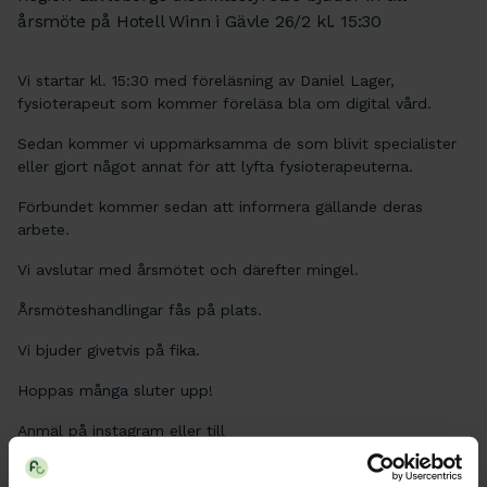
årsmöte på Hotell Winn i Gävle 26/2 kl. 15:30
Vi startar kl. 15:30 med föreläsning av Daniel Lager,
fysioterapeut som kommer föreläsa bla om digital vård.
Sedan kommer vi uppmärksamma de som blivit specialister
eller gjort något annat för att lyfta fysioterapeuterna.
Förbundet kommer sedan att informera gällande deras
arbete.
Vi avslutar med årsmötet och därefter mingel.
Årsmöteshandlingar fås på plats.
Vi bjuder givetvis på fika.
Hoppas många sluter upp!
Anmäl på instagram eller till
gavleborg@fysioterapeuterna.se