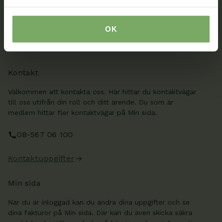
av vår rörelse.
Bli medlem
OK
Kontakt
Välkommen att kontakta oss. Här hittar du kontaktvägar
till oss utifrån din roll och ditt ärende. Du som är
medlem hittar fler kontaktvägar på Min sida.
08-567 06 100
Kontaktuppgifter
Min sida
När du är inloggad kan du ändra dina uppgifter och se
dina fakturor på Min sida. Där kan du även skicka säkra