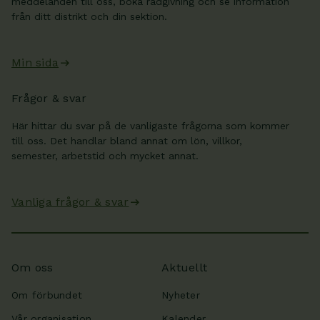
meddelanden till oss, boka rådgivning och se information
från ditt distrikt och din sektion.
Min sida
Frågor & svar
Här hittar du svar på de vanligaste frågorna som kommer
till oss. Det handlar bland annat om lön, villkor,
semester, arbetstid och mycket annat.
Vanliga frågor & svar
Om oss
Aktuellt
Om förbundet
Nyheter
Vår organisation
Kalender