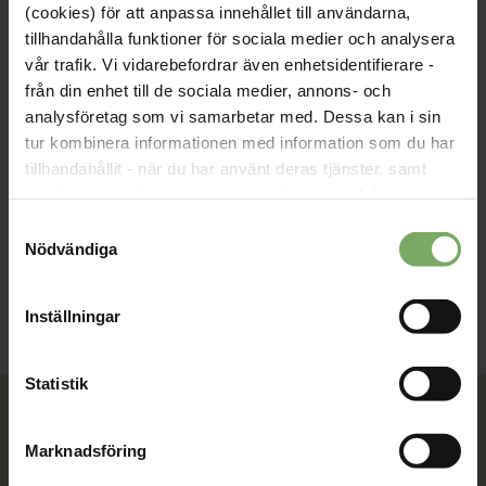
fysioterapeutkollegor.
(cookies) för att anpassa innehållet till användarna,
tillhandahålla funktioner för sociala medier och analysera
Att det är tydligt för en vilket mandat man har och vad man
har att luta sig mot som skyddsombud eller
vår trafik. Vi vidarebefordrar även enhetsidentifierare -
arbetsplatsombud.
från din enhet till de sociala medier, annons- och
analysföretag som vi samarbetar med. Dessa kan i sin
Intressanta föreläsningar i anslutning till möten.
tur kombinera informationen med information som du har
/Styrelsen Fysioterapeuterna Hallan
tillhandahållit - när du har använt deras tjänster, samt
överföra identifierare och annan information från din
enhet till tredje land, det vill säga land utanför EU/EES-
Samtyckesval
området. Du godkänner våra cookies vid fortsatt
Nödvändiga
Möte för förtroendevalda
användande av vår webbplats.
Inställningar
Statistik
Marknadsföring
Tillsammans rör vi oss framåt. Du är en viktig del