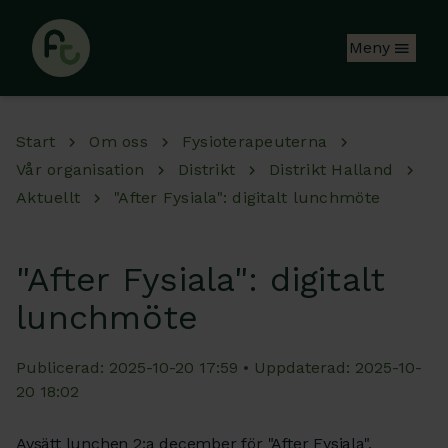
Hoppa till huvudinnehåll
Meny
Start
Om oss
Fysioterapeuterna
Vår organisation
Distrikt
Distrikt Halland
Aktuellt
"After Fysiala": digitalt lunchmöte
"After Fysiala": digitalt
lunchmöte
Publicerad: 2025-10-20 17:59 • Uppdaterad: 2025-10-
20 18:02
Avsätt lunchen 2:a december för "After Fysiala".