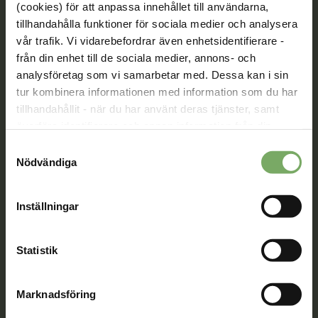
av vår rörelse.
(cookies) för att anpassa innehållet till användarna,
tillhandahålla funktioner för sociala medier och analysera
Bli medlem
vår trafik. Vi vidarebefordrar även enhetsidentifierare -
från din enhet till de sociala medier, annons- och
analysföretag som vi samarbetar med. Dessa kan i sin
tur kombinera informationen med information som du har
Kontakt
tillhandahållit - när du har använt deras tjänster, samt
överföra identifierare och annan information från din
Välkommen att kontakta oss. Här hittar du kontaktvägar
enhet till tredje land, det vill säga land utanför EU/EES-
till oss utifrån din roll och ditt ärende. Du som är
Samtyckesval
medlem hittar fler kontaktvägar på Min sida.
området. Du godkänner våra cookies vid fortsatt
Nödvändiga
användande av vår webbplats.
08-567 06 100
Inställningar
Kontaktuppgifter
Statistik
Min sida
När du är inloggad kan du ändra dina uppgifter och se
Marknadsföring
dina fakturor på Min sida. Där kan du även skicka säkra
meddelanden till oss, boka rådgivning och se information