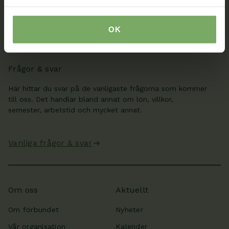
från ditt distrikt och din sektion.
OK
Min sida
Frågor & svar
Här hittar du svar på de vanligaste frågorna som kommer
till oss. Det handlar bland annat om lön, villkor,
semester, arbetstid och mycket annat.
Vanliga frågor & svar
Om oss
Aktuellt
Om förbundet
Nyheter
Vår organisation
Kalender