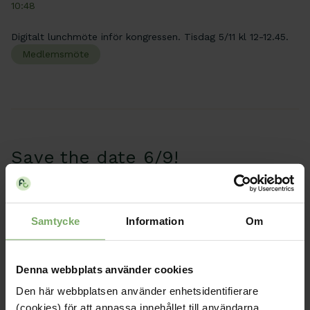
10:48
Digitalt lunchmöte inför kongressen. Tisdag 5/11 kl 12-12.45.
Medlemsmöte
Save the date 6/9!
Publicerad: 2024-05-27, 10:56
Fredag den 6 september kommer det anordnas
Samtycke
Information
Om
frukostföreläsning för att uppmärksamma Fysioterapins Dag
som inträffar årligen den 8 september.
Event
Distrikt Jämtland/Härjedalen
Denna webbplats använder cookies
Den här webbplatsen använder enhetsidentifierare
(cookies) för att anpassa innehållet till användarna,