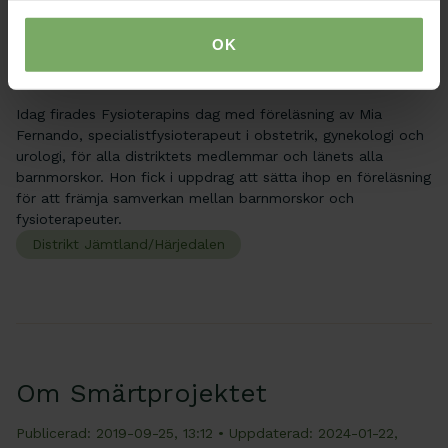
Jämtland/Härjedalen
OK
Publicerad: 2020-09-08, 13:42
• Uppdaterad: 2024-01-22,
16:18
Idag firades Fysioterapins dag med föreläsning av Mia
Fernando, specialistfysioterapeut i obstetrik, gynekologi och
urologi, för alla distriktets medlemmar och länets alla
barnmorskor. Hon fick i uppdrag att sätta ihop en föreläsning
för att främja samverkan mellan barnmorskor och
fysioterapeuter.
Distrikt Jämtland/Härjedalen
Om Smärtprojektet
Publicerad: 2019-09-25, 13:12
• Uppdaterad: 2024-01-22,