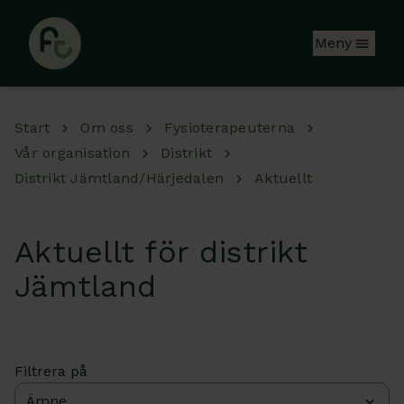
Hoppa till huvudinnehåll
Meny
Start
Om oss
Fysioterapeuterna
Vår organisation
Distrikt
Distrikt Jämtland/Härjedalen
Aktuellt
Aktuellt för distrikt
Jämtland
Filtrera på
Ämne