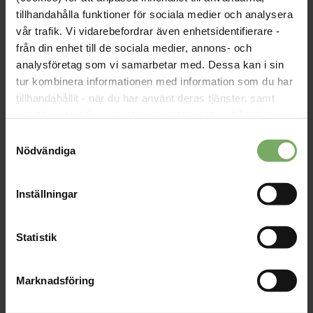
tillhandahålla funktioner för sociala medier och analysera
vår trafik. Vi vidarebefordrar även enhetsidentifierare -
från din enhet till de sociala medier, annons- och
Årets fysioterapeut i
analysföretag som vi samarbetar med. Dessa kan i sin
Jämtland/Härjedalen
tur kombinera informationen med information som du har
tillhandahållit - när du har använt deras tjänster, samt
Publicerad: 2020-12-01, 18:13
• Uppdaterad: 2024-01-22, 16:12
överföra identifierare och annan information från din
enhet till tredje land, det vill säga land utanför EU/EES-
I sedvanlig ordning presenterades årets fysioterapeut på
Samtyckesval
området. Du godkänner våra cookies vid fortsatt
distriktets årsmöte. Årets pristagare har gjort sig väl
Nödvändiga
förtjänta av priset efter värdefullt jobb för patienter,
användande av vår webbplats.
kollegor och professionen under pandemin.
Inställningar
Distrikt Jämtland/Härjedalen
Statistik
Marknadsföring
Fysioterapins dag i