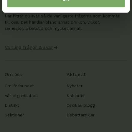
Frågor & svar
Här hittar du svar på de vanligaste frågorna som kommer
till oss. Det handlar bland annat om lön, villkor,
semester, arbetstid och mycket annat.
Vanliga frågor & svar
Om oss
Aktuellt
Om förbundet
Nyheter
Vår organisation
Kalender
Distrikt
Cecilias blogg
Sektioner
Debattartiklar