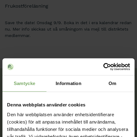
Frukostföreläsning
Save the date! Onsdag 9/9. Boka in det i era kalendrar redan
nu. Mer info skickas ut så småningom via mejl till distriktets
medlemmar.
Samtycke
Information
Om
Tillsammans rör vi oss framåt. Du är en viktig del
av vår rörelse.
Denna webbplats använder cookies
Den här webbplatsen använder enhetsidentifierare
Bli medlem
(cookies) för att anpassa innehållet till användarna,
tillhandahålla funktioner för sociala medier och analysera
vår trafik. Vi vidarebefordrar även enhetsidentifierare -