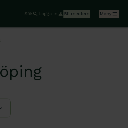
Sök
Logga in
Bli medlem
Meny
t
köping