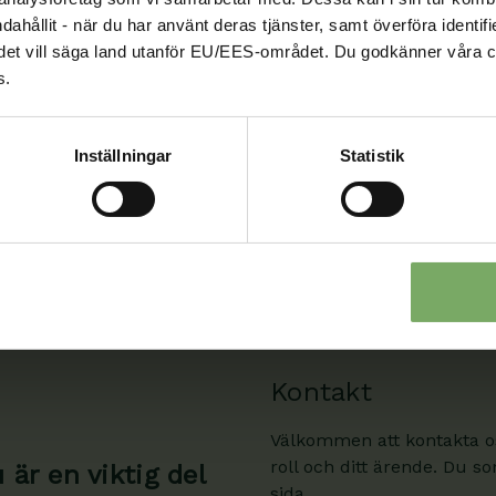
s därför att någon annan vill ta den platsen och represen
ndahållit - när du har använt deras tjänster, samt överföra identi
kt Jönköping
nd, det vill säga land utanför EU/EES-området. Du godkänner våra c
s.
Inställningar
Statistik
Kontakt
Välkommen att kontakta oss
roll och ditt ärende. Du s
är en viktig del
sida.