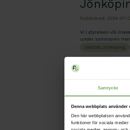
Jönköpi
Publicerad: 2024-07-0
Vi i styrelsen vill ön
under sommaren men de
Distrikt Jönköping
Samtycke
Styrelse
Denna webbplats använder 
Publicerad: 2024-07-0
Den här webbplatsen använder 
funktioner för sociala medier 
I november (15-16) ko
sociala medier, annons- och