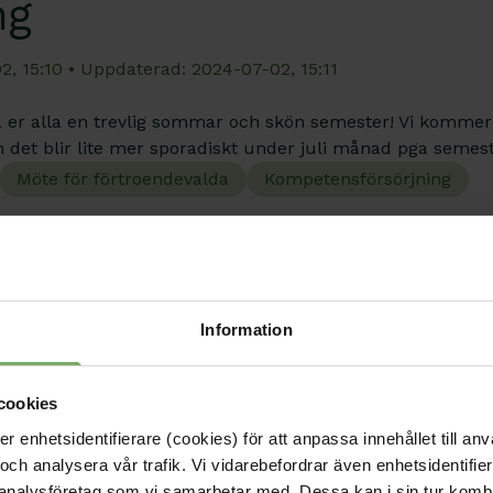
ng
2, 15:10
• Uppdaterad: 2024-07-02, 15:11
ska er alla en trevlig sommar och skön semester! Vi kommer
t blir lite mer sporadiskt under juli månad pga semeste
Möte för förtroendevalda
Kompetensförsörjning
Information
n söker ett kongresso
cookies
2, 15:05
• Uppdaterad: 2024-07-02, 15:06
enhetsidentifierare (cookies) för att anpassa innehållet till anv
och analysera vår trafik. Vi vidarebefordrar även enhetsidentifierar
mmer kongressen ske i Stockholm. Tyvärr har en av våra
 analysföretag som vi samarbetar med. Dessa kan i sin tur komb