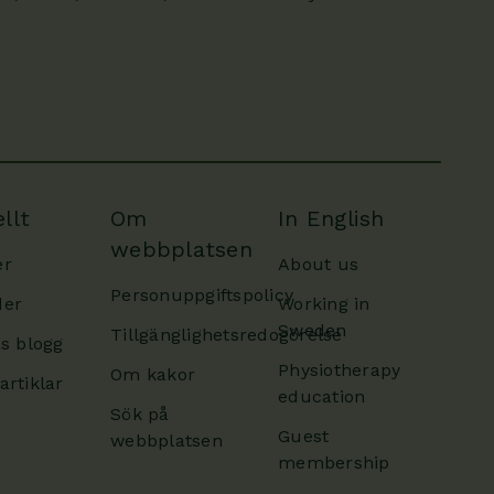
llt
Om
In English
webbplatsen
er
About us
Personuppgiftspolicy
der
Working in
Sweden
Tillgänglighetsredogörelse
as blogg
Physiotherapy
Om kakor
artiklar
education
Sök på
Guest
webbplatsen
membership