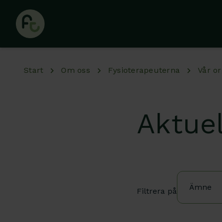
Hoppa till huvudinnehåll
Start
Om oss
Fysioterapeuterna
Vår or
Aktuel
Ämne
Filtrera på