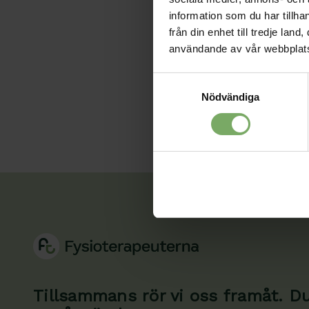
förhinder och vi hoppa
information som du har tillha
Kongress
Distri
från din enhet till tredje la
användande av vår webbplat
Samtyckesval
Nödvändiga
Tillsammans rör vi oss framåt. Du 