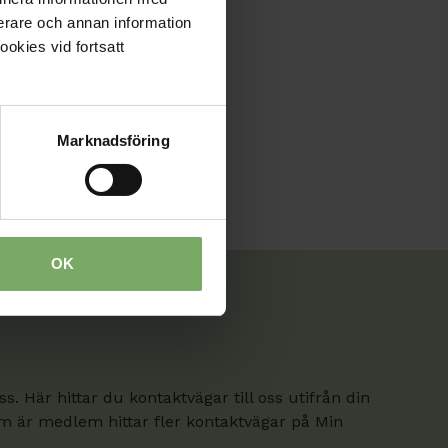
tera regionen.
fierare och annan information
ookies vid fortsatt
Marknadsföring
OK
. Här hittar du kontaktvägar till oss utifrån din
om är medlem hittar fler kontaktvägar på Min