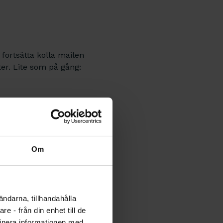
 fortsätta kolla mailen
r. Lite som på gång:
Om
mbud!
ändarna, tillhandahålla
e - från din enhet till de
 kongressombud fått
inera informationen med