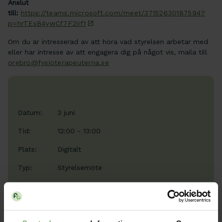
Anslut
till:
https://teams.microsoft.com/meet/37152630187594?
p=hrTEsB4ywCf7F2iIf1
Om du är intresserad av att höra vad styrelsen arbetar med
eller har intresse av att engagera dig på något vis, maila till
orebro@fysioterapeuterna.se
Datum:
3 juni
Tid:
12:00 - 13:00
Plats:
Digitalt
Typ:
Styrelsemöte
Arrangör:
Distrikt Örebro