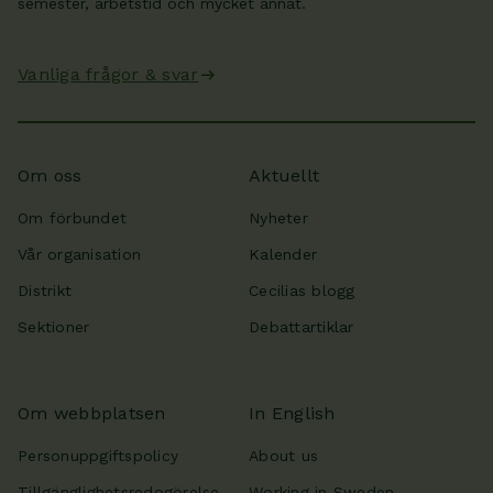
semester, arbetstid och mycket annat.
Vanliga frågor & svar
Om oss
Aktuellt
Om förbundet
Nyheter
Vår organisation
Kalender
Distrikt
Cecilias blogg
Sektioner
Debattartiklar
Om webbplatsen
In English
Personuppgiftspolicy
About us
Tillgänglighetsredogörelse
Working in Sweden