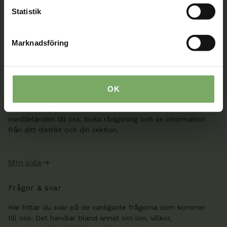
medlem hittar fler kontaktvägar på Min sida.
Statistik
08-567 06 100
Marknadsföring
Kontaktuppgifter
Min sida
OK
När du är inloggad kan du ändra dina uppgifter och se
dina fakturor på Min sida. Där kan du även skicka säkra
meddelanden till oss, boka rådgivning och se information
från ditt distrikt och din sektion.
Min sida
Frågor & svar
Här hittar du svar på de vanligaste frågorna som kommer
till oss. Det handlar bland annat om lön, villkor,