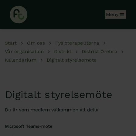
Hoppa till huvudinnehåll
Meny
Start
Om oss
Fysioterapeuterna
Vår organisation
Distrikt
Distrikt Örebro
Kalendarium
Digitalt styrelsemöte
Digitalt styrelsemöte
Du är som medlem välkommen att delta
Microsoft Teams-möte