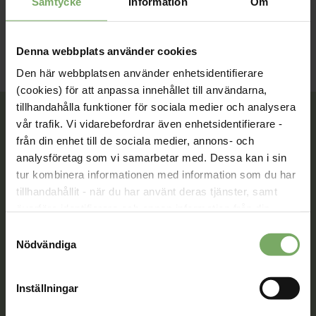
Samtycke
Information
Om
Denna webbplats använder cookies
Den här webbplatsen använder enhetsidentifierare
(cookies) för att anpassa innehållet till användarna,
tillhandahålla funktioner för sociala medier och analysera
vår trafik. Vi vidarebefordrar även enhetsidentifierare -
från din enhet till de sociala medier, annons- och
Tillsammans rör vi oss framåt. Du är en viktig del
analysföretag som vi samarbetar med. Dessa kan i sin
av vår rörelse.
tur kombinera informationen med information som du har
tillhandahållit - när du har använt deras tjänster, samt
Bli medlem
överföra identifierare och annan information från din
enhet till tredje land, det vill säga land utanför EU/EES-
Samtyckesval
området. Du godkänner våra cookies vid fortsatt
Nödvändiga
användande av vår webbplats.
Kontakt
Inställningar
Välkommen att kontakta oss. Här hittar du kontaktvägar
till oss utifrån din roll och ditt ärende. Du som är