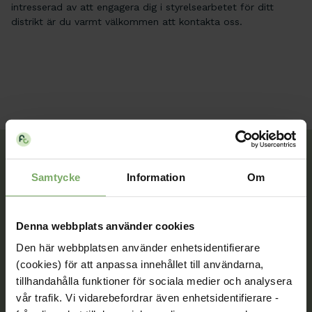
intresserad av att engagera dig i styrelsearbetet för ditt
distrikt är du varmt välkommen att kontakta oss.
Samtycke
Information
Om
Tillsammans rör vi oss framåt. Du är en viktig del
av vår rörelse.
Denna webbplats använder cookies
Bli medlem
Den här webbplatsen använder enhetsidentifierare
(cookies) för att anpassa innehållet till användarna,
tillhandahålla funktioner för sociala medier och analysera
vår trafik. Vi vidarebefordrar även enhetsidentifierare -
Kontakt