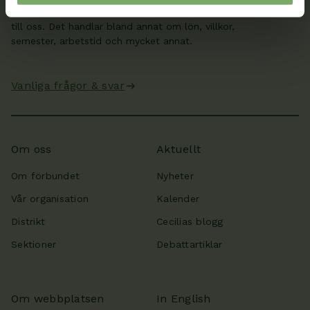
Här hittar du svar på de vanligaste frågorna som kommer
till oss. Det handlar bland annat om lön, villkor,
semester, arbetstid och mycket annat.
Vanliga frågor & svar
Om oss
Aktuellt
Om förbundet
Nyheter
Vår organisation
Kalender
Distrikt
Cecilias blogg
Sektioner
Debattartiklar
Om webbplatsen
In English