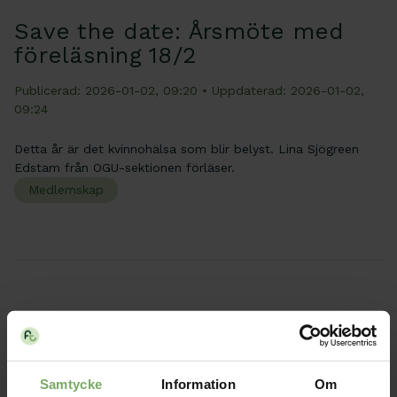
Save the date: Årsmöte med
föreläsning 18/2
Publicerad: 2026-01-02, 09:20
• Uppdaterad: 2026-01-02,
09:24
Detta år är det kvinnohälsa som blir belyst. Lina Sjögreen
Edstam från OGU-sektionen förläser.
Medlemskap
Distriktsstyrelsemöte 11/11-25
Publicerad: 2025-11-14, 10:25
Samtycke
Information
Om