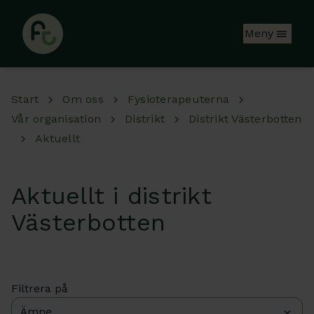
Hoppa till huvudinnehåll
Meny
Start
Om oss
Fysioterapeuterna
Vår organisation
Distrikt
Distrikt Västerbotten
Aktuellt
Aktuellt i distrikt
Västerbotten
Filtrera på
Ämne