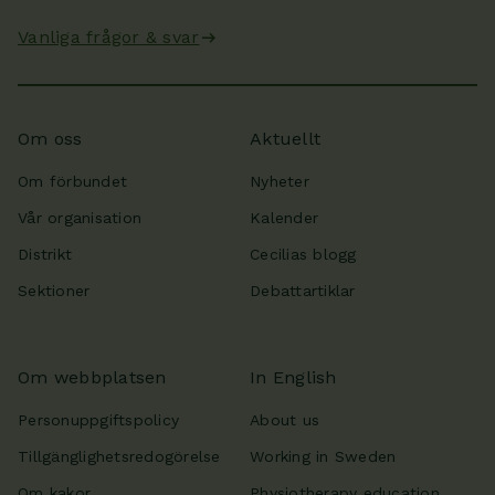
Vanliga frågor & svar
Om oss
Aktuellt
Om förbundet
Nyheter
Vår organisation
Kalender
Distrikt
Cecilias blogg
Sektioner
Debattartiklar
Om webbplatsen
In English
Personuppgiftspolicy
About us
Tillgänglighetsredogörelse
Working in Sweden
Om kakor
Physiotherapy education