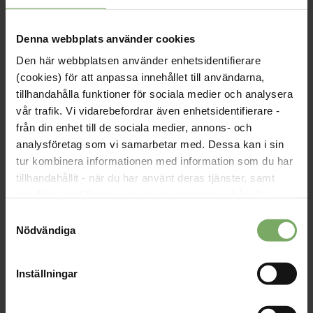
Så möttes vi digitalt i höstmörkret och planerade och
sammanfattade hösten.
Medlemskap
Denna webbplats använder cookies
Den här webbplatsen använder enhetsidentifierare
(cookies) för att anpassa innehållet till användarna,
tillhandahålla funktioner för sociala medier och analysera
vår trafik. Vi vidarebefordrar även enhetsidentifierare -
från din enhet till de sociala medier, annons- och
Upptakt tillsammans med
analysföretag som vi samarbetar med. Dessa kan i sin
Norrbotten, vilken energiboost!
tur kombinera informationen med information som du har
tillhandahållit - när du har använt deras tjänster, samt
Publicerad: 2025-10-22, 08:58
• Uppdaterad: 2025-10-22,
överföra identifierare och annan information från din
08:59
enhet till tredje land, det vill säga land utanför EU/EES-
Samtyckesval
området. Du godkänner våra cookies vid fortsatt
Höstens fysiska möte skedde i år tillsammans med
Nödvändiga
Norrbotten, ett systerlän med många likheter
användande av vår webbplats.
Arbetsliv
Inställningar