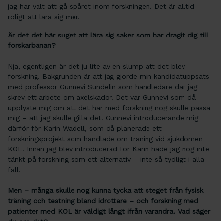
jag har valt att gå spåret inom forskningen. Det är alltid
roligt att lära sig mer.
Är det det här suget att lära sig saker som har dragit dig till
forskarbanan?
Nja, egentligen är det ju lite av en slump att det blev
forskning. Bakgrunden är att jag gjorde min kandidatuppsats
med professor Gunnevi Sundelin som handledare där jag
skrev ett arbete om axelskador. Det var Gunnevi som då
upplyste mig om att det här med forskning nog skulle passa
mig – att jag skulle gilla det. Gunnevi introducerande mig
därför för Karin Wadell, som då planerade ett
forskningsprojekt som handlade om träning vid sjukdomen
KOL. Innan jag blev introducerad för Karin hade jag nog inte
tänkt på forskning som ett alternativ – inte så tydligt i alla
fall.
Men – många skulle nog kunna tycka att steget från fysisk
träning och testning bland idrottare – och forskning med
patienter med KOL är väldigt långt ifrån varandra. Vad säger