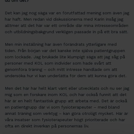
du om det?
Det kan jag nog säga var en förutfattad mening som även jag
har haft. Men redan vid diskussionerna med Karin insåg jag
alltmer att det här var ett område där mina intresseområden
och utbildningsbakgrund verkligen passade in på ett bra sätt.
Men min inställning har även förändrats ytterligare med
tiden. Från början var det kanske inte själva patientgruppen
som lockade. Jag brukade lite klumpigt säga att jag såg på
personer med KOL som individer som hade svårt att
genomföra träning – och mitt intresse handlade om att
undersöka hur vi kan underlätta för dem att kunna göra det.
Men det här har helt klart vänt eller utvecklats och nu ser jag
mig som en forskare inom KOL och har också funnit att det
här är en helt fantastisk grupp att arbeta med. Det är också
en patientgrupp där vi som fysioterapeuter – med bland
annat träning som verktyg – kan göra otroligt mycket. Här är
våra insatser som fysioterapeuter högt prioriterade och har
ofta en direkt inverkan på personernas liv.