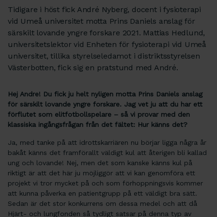
Tidigare i höst fick André Nyberg, docent i fysioterapi
vid Umeå universitet motta Prins Daniels anslag för
särskilt lovande yngre forskare 2021. Mattias Hedlund,
universitetslektor vid Enheten för fysioterapi vid Umeå
universitet, tillika styrelseledamot i distriktsstyrelsen
Västerbotten, fick sig en pratstund med André.
Hej Andre! Du fick ju helt nyligen motta Prins Daniels anslag
för särskilt lovande yngre forskare. Jag vet ju att du har ett
förflutet som elitfotbollspelare – så vi provar med den
klassiska ingångsfrågan från det fältet: Hur känns det?
Ja, med tanke på att idrottskarriären nu börjar ligga några år
bakåt känns det framförallt väldigt kul att återigen bli kallad
ung och lovande! Nej, men det som kanske känns kul på
riktigt är att det här ju möjliggör att vi kan genomföra ett
projekt vi tror mycket på och som förhoppningsvis kommer
att kunna påverka en patientgrupp på ett väldigt bra sätt.
Sedan är det stor konkurrens om dessa medel och att då
Hjärt- och lungfonden så tydligt satsar på denna typ av