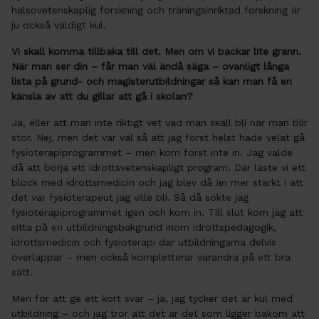
hälsovetenskaplig forskning och träningsinriktad forskning är
ju också väldigt kul.
Vi skall komma tillbaka till det. Men om vi backar lite grann.
När man ser din – får man väl ändå säga – ovanligt långa
lista på grund- och magisterutbildningar så kan man få en
känsla av att du gillar att gå i skolan?
Ja, eller att man inte riktigt vet vad man skall bli när man blir
stor. Nej, men det var väl så att jag först helst hade velat gå
fysioterapiprogrammet – men kom först inte in. Jag valde
då att börja ett idrottsvetenskapligt program. Där läste vi ett
block med idrottsmedicin och jag blev då än mer stärkt i att
det var fysioterapeut jag ville bli. Så då sökte jag
fysioterapiprogrammet igen och kom in. Till slut kom jag att
sitta på en utbildningsbakgrund inom idrottspedagogik,
idrottsmedicin och fysioterapi där utbildningarna delvis
överlappar – men också kompletterar varandra på ett bra
sätt.
Men för att ge ett kort svar – ja, jag tycker det är kul med
utbildning – och jag tror att det är det som ligger bakom att