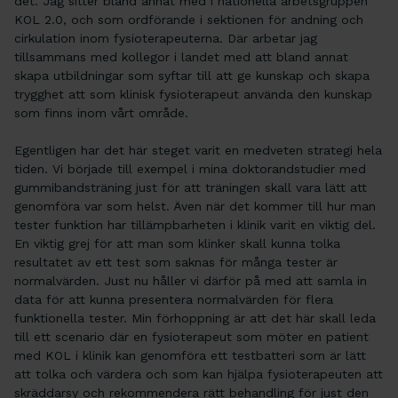
det. Jag sitter bland annat med i nationella arbetsgruppen
KOL 2.0, och som ordförande i sektionen för andning och
cirkulation inom fysioterapeuterna. Där arbetar jag
tillsammans med kollegor i landet med att bland annat
skapa utbildningar som syftar till att ge kunskap och skapa
trygghet att som klinisk fysioterapeut använda den kunskap
som finns inom vårt område.
Egentligen har det här steget varit en medveten strategi hela
tiden. Vi började till exempel i mina doktorandstudier med
gummibandsträning just för att träningen skall vara lätt att
genomföra var som helst. Även när det kommer till hur man
tester funktion har tillämpbarheten i klinik varit en viktig del.
En viktig grej för att man som klinker skall kunna tolka
resultatet av ett test som saknas för många tester är
normalvärden. Just nu håller vi därför på med att samla in
data för att kunna presentera normalvärden för flera
funktionella tester. Min förhoppning är att det här skall leda
till ett scenario där en fysioterapeut som möter en patient
med KOL i klinik kan genomföra ett testbatteri som är lätt
att tolka och värdera och som kan hjälpa fysioterapeuten att
skräddarsy och rekommendera rätt behandling för just den