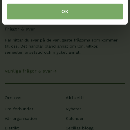
OK
Min sida
Frågor & svar
Här hittar du svar på de vanligaste frågorna som kommer
till oss. Det handlar bland annat om lön, villkor,
semester, arbetstid och mycket annat.
Vanliga frågor & svar
Om oss
Aktuellt
Om förbundet
Nyheter
Vår organisation
Kalender
Distrikt
Cecilias blogg