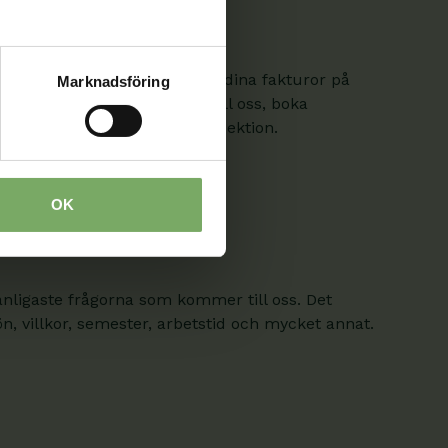
 ändra dina uppgifter och se dina fakturor på
Marknadsföring
 skicka säkra meddelanden till oss, boka
on från ditt distrikt och din sektion.
OK
anligaste frågorna som kommer till oss. Det
, villkor, semester, arbetstid och mycket annat.