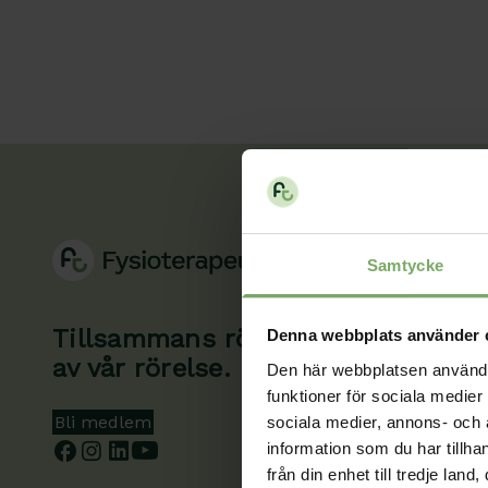
Samtycke
Tillsammans rör vi oss framåt. Du 
Denna webbplats använder 
av vår rörelse.
Den här webbplatsen använder 
funktioner för sociala medier 
Bli medlem
sociala medier, annons- och
information som du har tillha
från din enhet till tredje la