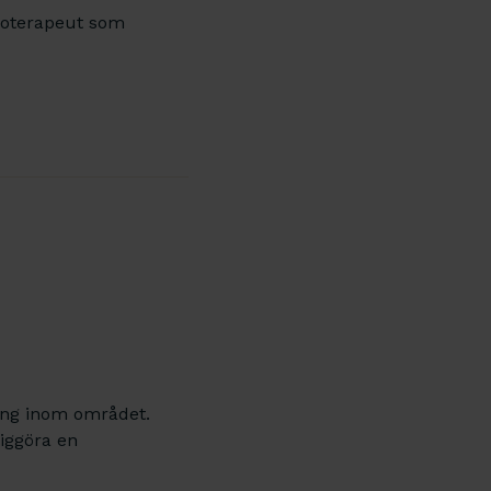
sioterapeut som
i
ning inom området.
iggöra en