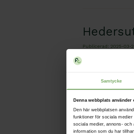
Hedersu
Publicerad: 2025-03-2
Stort grattis till Le
Äldre
Samtycke
Denna webbplats använder 
Den här webbplatsen använder 
Reportag
funktioner för sociala medier 
sociala medier, annons- och
Östersu
information som du har tillha