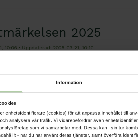
tmärkelsen 2025
1, 10:06
• Uppdaterad: 2025-03-21, 10:10
na Zidén som mottog årets hedersutmärkelse med denna mot
Information
cookies
enhetsidentifierare (cookies) för att anpassa innehållet till anv
e från utbildningsdag 
och analysera vår trafik. Vi vidarebefordrar även enhetsidentifierar
 analysföretag som vi samarbetar med. Dessa kan i sin tur komb
nd - Smärtproblematik
ndahållit - när du har använt deras tjänster, samt överföra identi