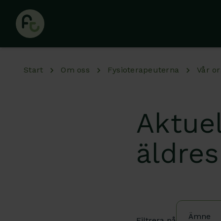
Hoppa till huvudinnehåll
Start
Om oss
Fysioterapeuterna
Vår or
Aktuel
äldres
Ämne
Filtrera på