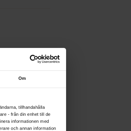
ivering.
Om
ändarna, tillhandahålla
i
e - från din enhet till de
inera informationen med
 hos
fierare och annan information