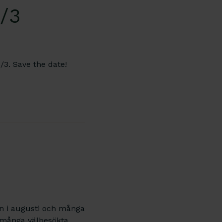
/3
/3. Save the date!
n i augusti och många
de många välbesökta