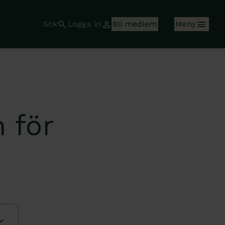
Sök
Logga in
Bli medlem
Meny
 för