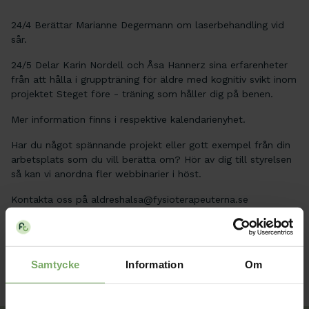
24/4 Berättar Marianne Degermann om laserbehandling vid
sår.
24/5 Delar Karin Nordell och Åsa Hannerz sina erfarenheter
från att hålla i gruppträning för äldre med kognitiv svikt inom
projektet Steget före - träning som håller dig på benen.
Mer information finns i respektive kalendarienyhet.
Har du något spännande projekt eller gott exempel från din
arbetsplats som du vill berätta om? Hör av dig till styrelsen
så kan vi anordna fler webbinarier i höst.
Kontakta oss på aldreshalsa@fysioterapeuterna.se
Webbinar
Samtycke
Information
Om