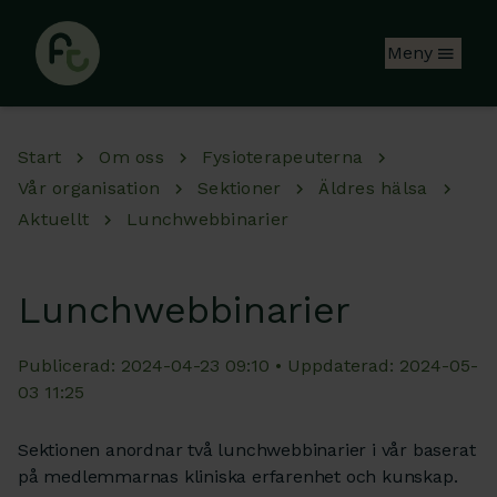
Hoppa till huvudinnehåll
Meny
Start
Om oss
Fysioterapeuterna
Vår organisation
Sektioner
Äldres hälsa
Aktuellt
Lunchwebbinarier
Lunchwebbinarier
Publicerad: 2024-04-23 09:10 • Uppdaterad: 2024-05-
03 11:25
Sektionen anordnar två lunchwebbinarier i vår baserat
på medlemmarnas kliniska erfarenhet och kunskap.