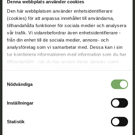
Denna webbplats använder cookies
Den här webbplatsen använder enhetsidentifierare
(cookies) för att anpassa innehållet till användarna,
tillhandahålla funktioner för sociala medier och analysera
Tillsammans rör vi oss framåt. Du är en viktig del
av vår rörelse.
vår trafik. Vi vidarebefordrar även enhetsidentifierare -
från din enhet till de sociala medier, annons- och
Bli medlem
analysföretag som vi samarbetar med. Dessa kan i sin
tur kombinera informationen med information som du har
tillhandahållit - när du har använt deras tjänster, samt
överföra identifierare och annan information från din
Kontakt
enhet till tredje land, det vill säga land utanför EU/EES-
Samtyckesval
området. Du godkänner våra cookies vid fortsatt
Nödvändiga
Välkommen att kontakta oss. Här hittar du kontaktvägar
användande av vår webbplats.
till oss utifrån din roll och ditt ärende. Du som är
medlem hittar fler kontaktvägar på Min sida.
Inställningar
08-567 06 100
Statistik
Kontaktuppgifter