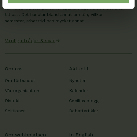
Här hittar du svar på de vanligaste frågorna som kommer
till oss. Det handlar bland annat om lön, villkor,
semester, arbetstid och mycket annat.
Vanliga frågor & svar
Om oss
Aktuellt
Om förbundet
Nyheter
Vår organisation
Kalender
Distrikt
Cecilias blogg
Sektioner
Debattartiklar
Om webbplatsen
In English