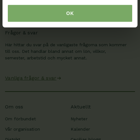
OK
Min sida
Frågor & svar
Här hittar du svar på de vanligaste frågorna som kommer
till oss. Det handlar bland annat om lön, villkor,
semester, arbetstid och mycket annat.
Vanliga frågor & svar
Om oss
Aktuellt
Om förbundet
Nyheter
Vår organisation
Kalender
Distrikt
Cecilias blogg