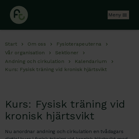
Hoppa till huvudinnehåll
Meny
Start
Om oss
Fysioterapeuterna
Vår organisation
Sektioner
Andning och cirkulation
Kalendarium
Kurs: Fysisk träning vid kronisk hjärtsvikt
Kurs: Fysisk träning vid
kronisk hjärtsvikt
Nu anordnar andning och cirkulation en tvådagars
digtial kurs i fysisk träning vid kronisk hjärtsvikt med