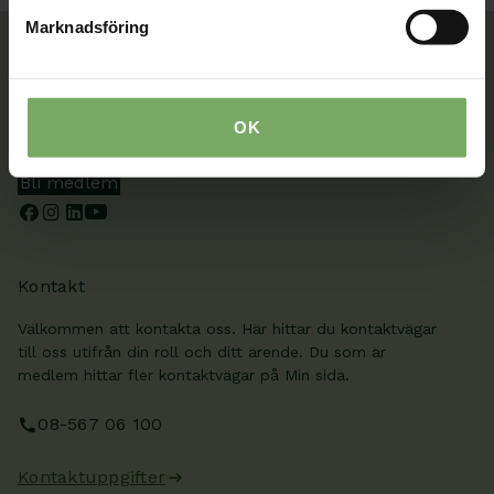
Marknadsföring
Tillsammans rör vi oss framåt. Du är en viktig del
OK
av vår rörelse.
Bli medlem
Kontakt
Välkommen att kontakta oss. Här hittar du kontaktvägar
till oss utifrån din roll och ditt ärende. Du som är
medlem hittar fler kontaktvägar på Min sida.
08-567 06 100
Kontaktuppgifter