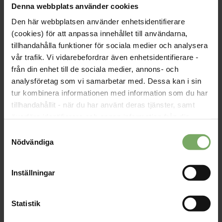
Varmt välkomna!
Denna webbplats använder cookies
Den här webbplatsen använder enhetsidentifierare
(cookies) för att anpassa innehållet till användarna,
tillhandahålla funktioner för sociala medier och analysera
Datum:
20 november - 21 november
vår trafik. Vi vidarebefordrar även enhetsidentifierare -
från din enhet till de sociala medier, annons- och
Tid:
08:00 - 17:00
analysföretag som vi samarbetar med. Dessa kan i sin
Plats:
Digitalt från Göteborg och Jönköping
tur kombinera informationen med information som du har
tillhandahållit - när du har använt deras tjänster, samt
Typ:
Kurs
överföra identifierare och annan information från din
Arrangör:
Sektionen för andning och cirkulation
enhet till tredje land, det vill säga land utanför EU/EES-
Samtyckesval
området. Du godkänner våra cookies vid fortsatt
Nödvändiga
användande av vår webbplats.
Inställningar
Statistik