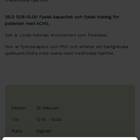
25/2 12.15-13.00 Fysisk kapacitet och fysisk träning för
patienter med ACHD.
Det är Linda Ashman Kröönström som föreläser.
Hon är fysioterapeut och PhD och arbetar vid Sahlgrenska
sjukhuset/Östra med vuxna med medfödda hjärtfel.
Datum:
25 februari
Tid:
12:15 - 13:00
Plats:
Digitalt