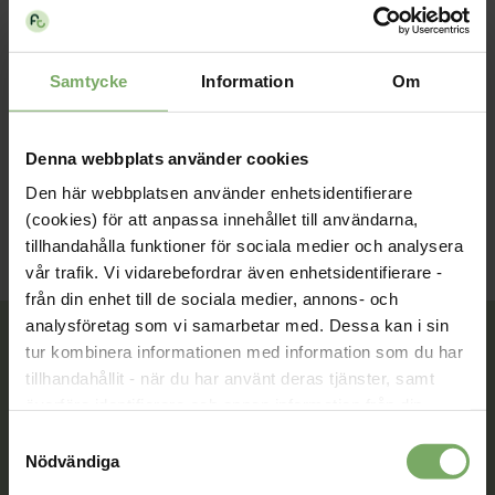
Typ:
Webbinar
Arrangör:
Fysioterapeuterna
Samtycke
Information
Om
Länk till föreläsningen
Denna webbplats använder cookies
Den här webbplatsen använder enhetsidentifierare
(cookies) för att anpassa innehållet till användarna,
tillhandahålla funktioner för sociala medier och analysera
vår trafik. Vi vidarebefordrar även enhetsidentifierare -
från din enhet till de sociala medier, annons- och
analysföretag som vi samarbetar med. Dessa kan i sin
tur kombinera informationen med information som du har
tillhandahållit - när du har använt deras tjänster, samt
Tillsammans rör vi oss framåt. Du är en viktig del
överföra identifierare och annan information från din
av vår rörelse.
enhet till tredje land, det vill säga land utanför EU/EES-
Samtyckesval
området. Du godkänner våra cookies vid fortsatt
Nödvändiga
Bli medlem
användande av vår webbplats.