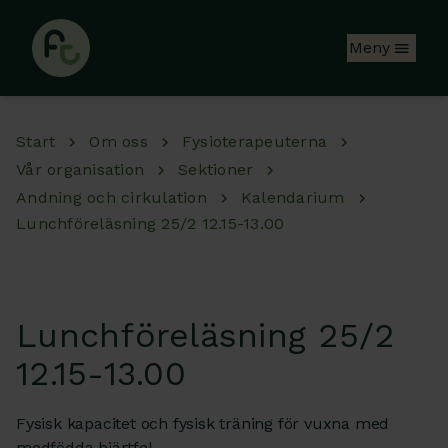
Hoppa till huvudinnehåll
Meny
Start
Om oss
Fysioterapeuterna
Vår organisation
Sektioner
Andning och cirkulation
Kalendarium
Lunchföreläsning 25/2 12.15-13.00
Lunchföreläsning 25/2
12.15-13.00
Fysisk kapacitet och fysisk träning för vuxna med
medfödda hjärtfel.