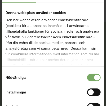
Denna webbplats använder cookies
Den här webbplatsen använder enhetsidentifierare
(cookies) för att anpassa innehållet till användarna,
tillhandahålla funktioner för sociala medier och analysera
vår trafik. Vi vidarebefordrar även enhetsidentifierare -
från din enhet till de sociala medier, annons- och
Tillsammans rör vi oss framåt. Du är en viktig del
av vår rörelse.
analysföretag som vi samarbetar med. Dessa kan i sin
tur kombinera informationen med information som du har
Bli medlem
tillhandahållit - när du har använt deras tjänster, samt
överföra identifierare och annan information från din
enhet till tredje land, det vill säga land utanför EU/EES-
Samtyckesval
området. Du godkänner våra cookies vid fortsatt
Nödvändiga
Kontakt
användande av vår webbplats.
Välkommen att kontakta oss. Här hittar du kontaktvägar
Inställningar
till oss utifrån din roll och ditt ärende. Du som är
medlem hittar fler kontaktvägar på Min sida.