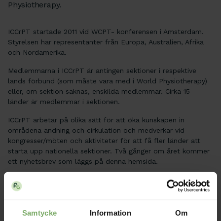
Physiotherapy.
ICCrPT startade 2011 vid WCPT- konferensen i Amsterdam.
Styrelsen har representanter från Europa, Australien, Afrika
och Nordamerika.
Medlemmarna i ICCrPT är antingen sektioner i respektive
lands förbund (som måste vara med i World Physiotherapy)
eller, om sektion saknas, enskilda medlemmar. Cirka 15
länder är medlemmar i sektionen.
ICCrPT arbetar på olika sätt för att öka kunskapen in
områdena andning och cirkulation och medverkar vid
kongresser/möten och aktiviteter för att få fler länder att
starta upp nationella sektioner. Två gånger om året kommer
ett nyhetsbrev som läggs på denna hemsida.
Mer information om internationella sektionen finns här på
ICCrPTs webb.
Samtycke
Information
Om