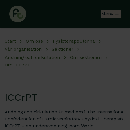
Hoppa till huvudinnehåll
Meny
Start
Om oss
Fysioterapeuterna
Vår organisation
Sektioner
Andning och cirkulation
Om sektionen
Om ICCrPT
ICCrPT
Andning och cirkulation är medlem i The International
Confederation of Cardiorespiratory Physical Therapists,
ICCrPT – en underavdelning inom World