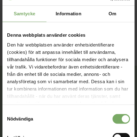
Arrangör:
Sektionen för Arbetshälsa och ergonomi
Samtycke
Information
Om
Denna webbplats använder cookies
Den här webbplatsen använder enhetsidentifierare
(cookies) för att anpassa innehållet till användarna,
tillhandahålla funktioner för sociala medier och analysera
vår trafik. Vi vidarebefordrar även enhetsidentifierare -
från din enhet till de sociala medier, annons- och
analysföretag som vi samarbetar med. Dessa kan i sin
tur kombinera informationen med information som du har
Tillsammans rör vi oss framåt. Du är en viktig del
tillhandahållit - när du har använt deras tjänster, samt
av vår rörelse.
överföra identifierare och annan information från din
enhet till tredje land, det vill säga land utanför EU/EES-
Samtyckesval
Bli medlem
området. Du godkänner våra cookies vid fortsatt
Nödvändiga
användande av vår webbplats.