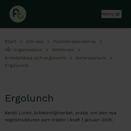
Hoppa till huvudinnehåll
Meny
Start
Om oss
Fysioterapeuterna
Vår organisation
Sektioner
Arbetshälsa och ergonomi
Kalendarium
Ergolunch
Ergolunch
Kersti Lorén, Arbetsmiljöverket, pratar om den nya
regelstrukturen som träder i kraft 1 januari 2025.