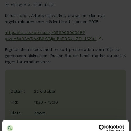
22 oktober kl. 11.30-12.30.
Kersti Lorén, Arbetsmiljöverket, pratar om den nya
regelstrukturen som träder i kraft 1 januari 2025.
https://lu-se.zoom.us/j/69990500048?
pwd=6xRBW5AKB8WMjeIPoT9Cut1ZFL4GXb.1
.
Ergolunchen inleds med en kort presentation som följs av
gemensam diskussion. Du kan äta din lunch medan du deltar.
Ingen föranmälan krävs.
Datum:
22 oktober
Tid:
11:30 - 12:30
Plats:
Zoom
Typ:
Webbinar