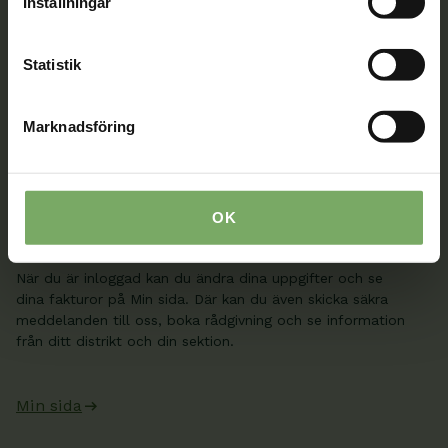
Inställningar
Kontakt
Välkommen att kontakta oss. Här hittar du kontaktvägar
Statistik
till oss utifrån din roll och ditt ärende. Du som är
medlem hittar fler kontaktvägar på Min sida.
Marknadsföring
08-567 06 100
Kontaktuppgifter
OK
Min sida
När du är inloggad kan du ändra dina uppgifter och se
dina fakturor på Min sida. Där kan du även skicka säkra
meddelanden till oss, boka rådgivning och se information
från ditt distrikt och din sektion.
Min sida