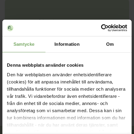
Datum:
5 februari
Tid:
15:30 - 17:00
Plats:
Digitalt
Samtycke
Information
Om
Typ:
Årsmöte
Denna webbplats använder cookies
Arrangör:
Arbetshälsa och ergonomi
Den här webbplatsen använder enhetsidentifierare
(cookies) för att anpassa innehållet till användarna,
tillhandahålla funktioner för sociala medier och analysera
vår trafik. Vi vidarebefordrar även enhetsidentifierare -
från din enhet till de sociala medier, annons- och
analysföretag som vi samarbetar med. Dessa kan i sin
tur kombinera informationen med information som du har
tillhandahållit - när du har använt deras tjänster, samt
överföra identifierare och annan information från din