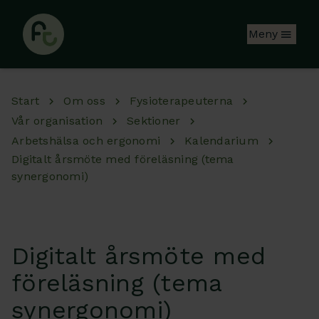
Hoppa till huvudinnehåll
Meny
Start
Om oss
Fysioterapeuterna
Vår organisation
Sektioner
Arbetshälsa och ergonomi
Kalendarium
Digitalt årsmöte med föreläsning (tema
synergonomi)
Digitalt årsmöte med
föreläsning (tema
synergonomi)