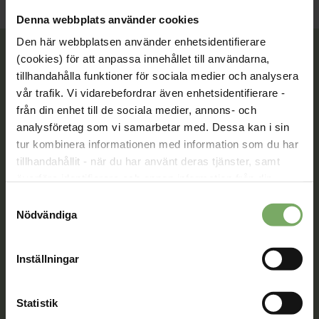
Denna webbplats använder cookies
Den här webbplatsen använder enhetsidentifierare
(cookies) för att anpassa innehållet till användarna,
tillhandahålla funktioner för sociala medier och analysera
Tillsammans rör vi oss framåt. Du är en viktig del
vår trafik. Vi vidarebefordrar även enhetsidentifierare -
av vår rörelse.
från din enhet till de sociala medier, annons- och
analysföretag som vi samarbetar med. Dessa kan i sin
Bli medlem
tur kombinera informationen med information som du har
tillhandahållit - när du har använt deras tjänster, samt
överföra identifierare och annan information från din
enhet till tredje land, det vill säga land utanför EU/EES-
Samtyckesval
Kontakt
området. Du godkänner våra cookies vid fortsatt
Nödvändiga
användande av vår webbplats.
Välkommen att kontakta oss. Här hittar du kontaktvägar
till oss utifrån din roll och ditt ärende. Du som är
Inställningar
medlem hittar fler kontaktvägar på Min sida.
08-567 06 100
Statistik