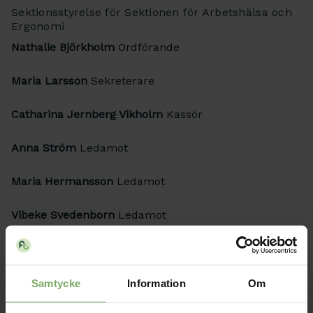
Sektionsstyrelse för Sektionen för Arbetshälsa och
Ergonomi
Nathalie Björkholm
Ordförande
Maria Larsson
Sekreterare
Catharina Jernberg Vikholm
Kassör
Anna Ström
Ledamot
Maria Hermansson
Ledamot
Vibeke Svedenborn
Ledamot
Samtycke
Information
Om