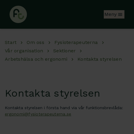
Hoppa till huvudinnehåll
Meny
Start
Om oss
Fysioterapeuterna
Vår organisation
Sektioner
Arbetshälsa och ergonomi
Kontakta styrelsen
Kontakta styrelsen
Kontakta styrelsen i första hand via vår funktionsbrevlåda:
ergonomi@fysioterapeuterna.se