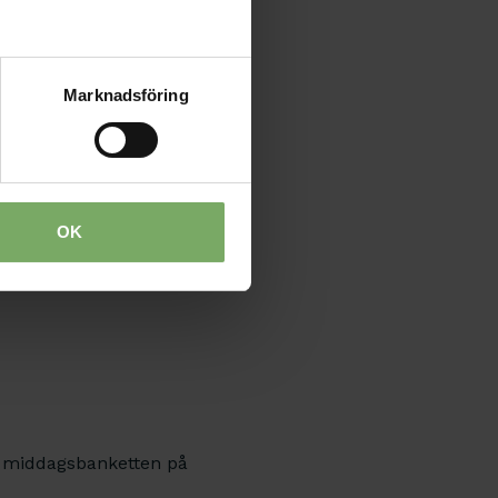
ysioterapeut, Dip MDT,
Marknadsföring
rapeut, Doktorand
OK
mt middagsbanketten på