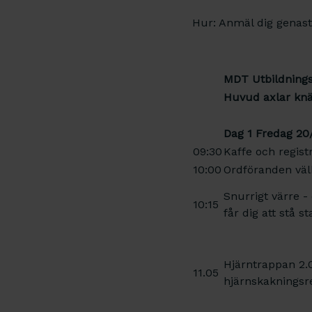
Hur: Anmäl dig genast 
MDT Utbildning
Huvud axlar knä
Dag 1 Fredag 20
09:30
Kaffe och regist
10:00
Ordföranden vä
Snurrigt värre - 
10:15
får dig att stå st
Hjärntrappan 2.0 
11.05
hjärnskakningsre