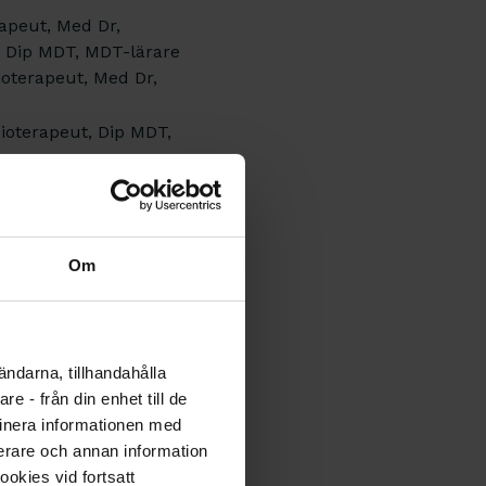
apeut, Med Dr,
, Dip MDT, MDT-lärare
ioterapeut, Med Dr,
ioterapeut, Dip MDT,
Om
ändarna, tillhandahålla
e - från din enhet till de
ioterapeut, Dip MDT,
inera informationen med
 Leg. sjukgymnast,
fierare och annan information
ookies vid fortsatt