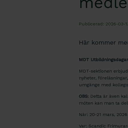
medl
Publicerad: 2026-03-1
Här kommer mer 
MDT Utbildningsdagar 
MDT-sektionen erbjude
nyheter, föreläsningar
umgänge med kollegor
OBS
: Detta är även ka
möten kan man ta del 
När: 20-21 mars, 2026
Var: Scandic Frimurare