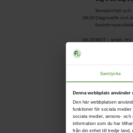
Benskörhet och 
08:30
Diagnostik och b
fysioterapeutisk
09.20
MDT - yrsel, HV
10.00
Fika
Workshops A, B,
10.30
grupper men ba
Samtycke
Årsmöten MDT-s
11.40
McKenzie-instit
Denna webbplats använder 
Den här webbplatsen använder 
12.40
Lunch
funktioner för sociala medier 
"Jag kanske inte
sociala medier, annons- och
som du sa, men..
13.30
information som du har tillha
patienternas up
från din enhet till tredje la
följsamhet till 