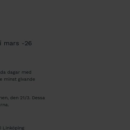
i mars -26
llda dagar med
te minst givande
onen, den 21/3. Dessa
rna.
 i Linköping