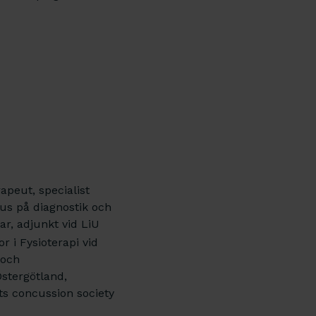
rapeut, specialist
us på diagnostik och
r, adjunkt vid LiU
r i Fysioterapi vid
 och
stergötland,
ts concussion society