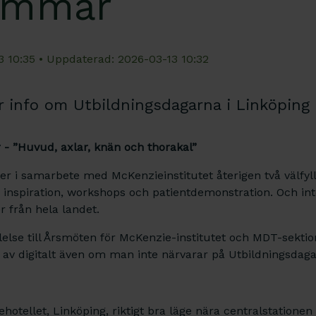
emmar
3 10:35 • Uppdaterad: 2026-03-13 10:32
info om Utbildningsdagarna i Linköping 
- ”Huvud, axlar, knän och thorakal”
r i samarbete med McKenzieinstitutet återigen två välfy
, inspiration, workshops och patientdemonstration. Och in
 från hela landet.
llelse till Årsmöten för McKenzie-institutet och MDT-sekti
av digitalt även om man inte närvarar på Utbildningsdaga
hotellet, Linköping, riktigt bra läge nära centralstationen