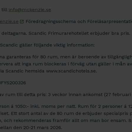
till
info@mckenzie.se
nzie.se
Föredragningsschema och Föreläsarpresentati
 deltagarna. Scandic Frimurarehotellet erbjuder bra pris.
candic gäller följande viktig information:
rna garanteras för 80 rum, men är beroende av tillgängligh
ervera att inga rum blockeras i förväg utan gäller i mån av 
via Scandic hemsida www.scandichotels.se.
BFYS200326
av rum till detta pris: 3 veckor innan ankomst (27 februar
erson á 1050:- inkl. moms per natt. Rum för 2 personer á 1
priset. Ett stort antal av de 80 rum de erbjuder specialpris
, och rekommenderas framför allt om man bor ensam. Spe
ellan den 20-21 mars 2026.