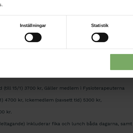
s.
Lärare Calle Lindqvist, Leg F
nt
14.45
Lärare MDT
ngens styrka:
Inställningar
Statistik
Anna Petersson, Leg. Fysiote
ultat som utmanar
15.35
Ort.Klin. US Linköping
gi
utar konferensen
 (till 15/1) 3700 kr, Gäller medlem i Fysioterapeuterna
1) 4700 kr, Ickemedlem (oavsett tid) 5300 kr,
00 kr.
kt deltagande) inkluderar fika och lunch båda dagarna, sa