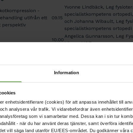
Yvonne Lindbäck, Leg fysioter
kotkompression -
specialistkompetens ortopedi
ehandling utifrån ett
09.15
och Johanna Wibault, Leg fys
t perspektiv
specialistkompetens ortopedi
Angelica Gunnarsson, Leg Fys
10.00
Lärare MDT
10.30
 30 min vardera (4
11.30
Lärare, Diploma
ra 2 teman)
Information
ektionen och Svenska
12.40
utet
cookies
enhetsidentifierare (cookies) för att anpassa innehållet till anv
13.30
och analysera vår trafik. Vi vidarebefordrar även enhetsidentifierar
 har gjort så många
Angelica Gunnarsson, Leg Fys
 analysföretag som vi samarbetar med. Dessa kan i sin tur komb
." Hur kan vi påverka
14.00
Lärare MDT och Olov Leander,
ndahållit - när du har använt deras tjänster, samt överföra identi
plevelse och
dip. MDT, fil. mag.
nd, det vill säga land utanför EU/EES-området. Du godkänner våra c
egenvård?