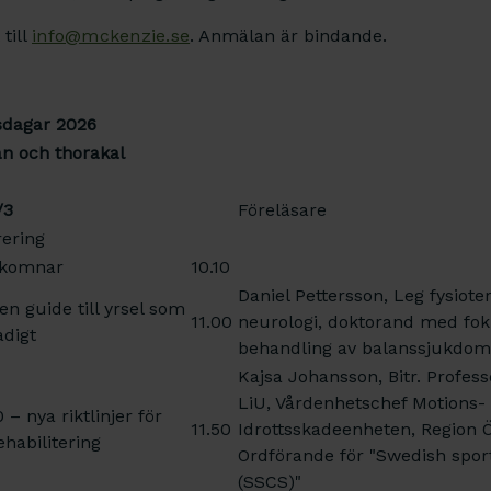
till
info@mckenzie.se
. Anmälan är bindande.
sdagar 2026
n och thorakal
/3
Föreläsare
rering
lkomnar
10.10
Daniel Pettersson, Leg fysiote
en guide till yrsel som
11.00
neurologi, doktorand med fok
adigt
behandling av balanssjukdoma
Kajsa Johansson, Bitr. Professo
LiU, Vårdenhetschef Motions-
– nya riktlinjer för
11.50
Idrottsskadeenheten, Region Ö
habilitering
Ordförande för "Swedish spor
(SSCS)"