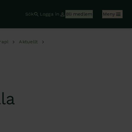
Sök
Logga in
Bli medlem
Meny
rapi
Aktuellt
la