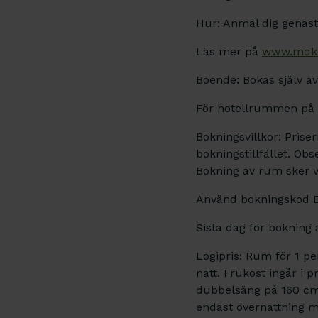
Hur: Anmäl dig genast 
Läs mer på
www.mcke
Boende: Bokas själv av
För hotellrummen på S
Bokningsvillkor: Prise
bokningstillfället. Obs
Bokning av rum sker 
Använd bokningskod 
Sista dag för bokning 
Logipris: Rum för 1 p
natt. Frukost ingår i 
dubbelsäng på 160 cm
endast övernattning m