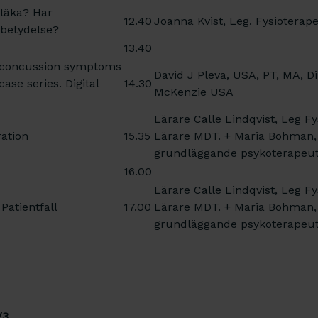
läka? Har
12.40
Joanna Kvist, Leg. Fysioterape
 betydelse?
13.40
concussion symptoms
David J Pleva, USA, PT, MA, D
case series. Digital
14.30
McKenzie USA
Lärare Calle Lindqvist, Leg F
ation
15.35
Lärare MDT. + Maria Bohman,
grundläggande psykoterapeut
16.00
Lärare Calle Lindqvist, Leg F
Patientfall
17.00
Lärare MDT. + Maria Bohman,
grundläggande psykoterapeut
/3