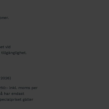
oner.
et vid
tillgänglighet.
i 2026)
250:- inkl. moms per
 på har endast
cialpriset gäller