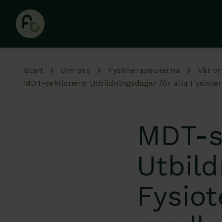
Hoppa till huvudinnehåll
Start
Om oss
Fysioterapeuterna
Vår or
MDT-sektionens Utbildningsdagar för alla Fysio
MDT-s
Utbild
Fysio