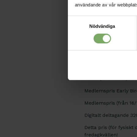
användande av vår webbplat
14.05
Återbesök patie
Samtyckesval
Axelrehabiliteri
Nödvändiga
14.45
långsiktiga res
behovet av kirur
15.40
Ordförande avsl
15.50
Fika 'to go'
Priser
(inkl moms):
Medlemspris Early Bird
Medlemspris (från 16/
Digitalt deltagande 32
Detta pris (för fysis
fredagkvällen!