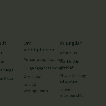
llt
Om
In English
webbplatsen
er
About us
Personuppgiftspolicy
der
Working in
Sweden
Tillgänglighetsredogörelse
as blogg
Physiotherapy
Om kakor
artiklar
education
Sök på
Guest
webbplatsen
membership