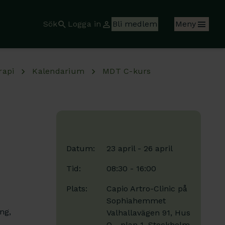
Sök
Logga in
Bli medlem
Meny
rapi
Kalendarium
MDT C-kurs
Datum:
23 april - 26 april
Tid:
08:30 - 16:00
Plats:
Capio Artro-Clinic på
Sophiahemmet
ng,
Valhallavägen 91, Hus
O - plan 1, Stockholm