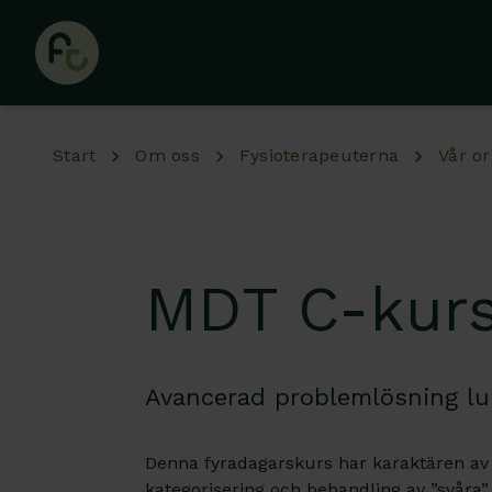
Hoppa till huvudinnehåll
Start
Om oss
Fysioterapeuterna
Vår or
MDT C-kur
Avancerad problemlösning lu
Denna fyradagarskurs har karaktären av
kategorisering och behandling av ”svåra”