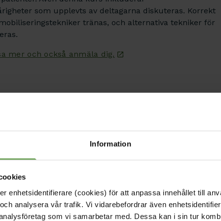
righeter som upplevts av deltagarna diskuteras. Korrekt
obiliseringstekniker tränas, och alternativa tekniker för
eras.
sa mer och också anmäla dig.
Information
Kontakt
cookies
Välkommen att kontakta oss
enhetsidentifierare (cookies) för att anpassa innehållet till anv
roll och ditt ärende. Du s
är en viktig del
och analysera vår trafik. Vi vidarebefordrar även enhetsidentifierar
sida.
 analysföretag som vi samarbetar med. Dessa kan i sin tur komb