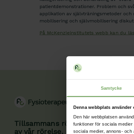
patientdemonstrationer. Problem och svå
applikation av självträningsmetoder och m
mobilisering och självmobilisering diskut
På McKenzieinstitutets webb kan du lä
Samtycke
Denna webbplats använder 
Den här webbplatsen använder 
Tillsammans rör vi oss framåt. Du 
funktioner för sociala medier 
av vår rörelse.
sociala medier, annons- och