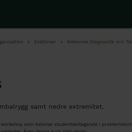
ganisation
Sektioner
Mekanisk Diagnostik och Te
s
mbalrygg samt nedre extremitet.
 workshop som betonar studentdeltagande i problemlösni
 patienter. Även denna kurs inkluderar