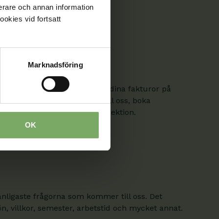
fierare och annan information
ookies vid fortsatt
Marknadsföring
 ändra dina uppgifter och se dina fakturor på
 skicka säkra meddelanden till oss, boka
on från ditt distrikt och din sektion.
OK
anligaste frågorna som kommer till oss. Det
, villkor, semester, arbetstid och mycket annat.