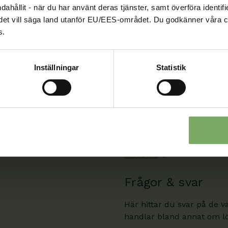
ndahållit - när du har använt deras tjänster, samt överföra identi
08-567 06 100
nd, det vill säga land utanför EU/EES-området. Du godkänner våra c
s.
Kontaktuppgifter
Inställningar
Statistik
Min sida
När du är inloggad kan du
Min sida. Där kan du även
rådgivning och se informati
Min sida
Frågor & svar
Här hittar du svar på de v
handlar bland annat om lön