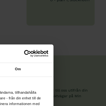
Om
. Här hittar du kontaktvägar till oss utifrån din
ändarna, tillhandahålla
om är medlem hittar fler kontaktvägar på Min
e - från din enhet till de
inera informationen med