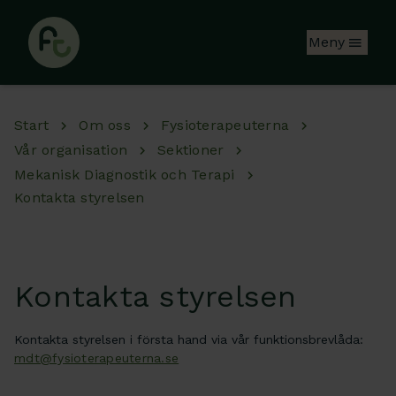
Hoppa till huvudinnehåll
Meny
Start
Om oss
Fysioterapeuterna
Vår organisation
Sektioner
Mekanisk Diagnostik och Terapi
Kontakta styrelsen
Kontakta styrelsen
Kontakta styrelsen i första hand via vår funktionsbrevlåda:
mdt@fysioterapeuterna.se