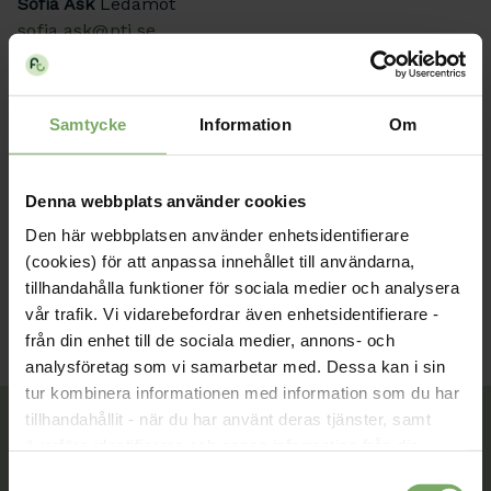
Sofia Ask
Ledamot
sofia.ask@ptj.se
Eva Ekesbo
Revisor
eva@betahalsan.se
Samtycke
Information
Om
Gunilla Limbäck
Revisor
mdt@fysioterapeuterna.se
Denna webbplats använder cookies
Den här webbplatsen använder enhetsidentifierare
(cookies) för att anpassa innehållet till användarna,
tillhandahålla funktioner för sociala medier och analysera
vår trafik. Vi vidarebefordrar även enhetsidentifierare -
från din enhet till de sociala medier, annons- och
analysföretag som vi samarbetar med. Dessa kan i sin
tur kombinera informationen med information som du har
tillhandahållit - när du har använt deras tjänster, samt
överföra identifierare och annan information från din
enhet till tredje land, det vill säga land utanför EU/EES-
Samtyckesval
Tillsammans rör vi oss framåt. Du är en viktig del