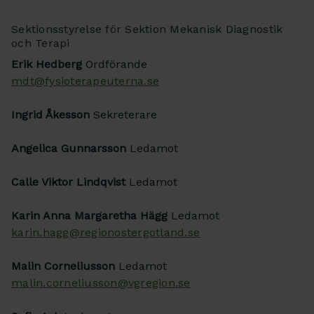
Sektionsstyrelse för Sektion Mekanisk Diagnostik
och Terapi
Erik Hedberg
Ordförande
mdt@fysioterapeuterna.se
Ingrid Åkesson
Sekreterare
Angelica Gunnarsson
Ledamot
Calle Viktor Lindqvist
Ledamot
Karin Anna Margaretha Hägg
Ledamot
karin.hagg@regionostergotland.se
Malin Corneliusson
Ledamot
malin.corneliusson@vgregion.se