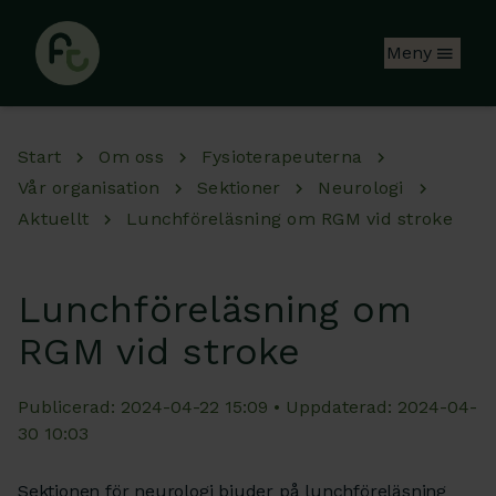
Hoppa till huvudinnehåll
Meny
Start
Om oss
Fysioterapeuterna
Vår organisation
Sektioner
Neurologi
Aktuellt
Lunchföreläsning om RGM vid stroke
Lunchföreläsning om
RGM vid stroke
Publicerad: 2024-04-22 15:09 • Uppdaterad: 2024-04-
30 10:03
Sektionen för neurologi bjuder på lunchföreläsning