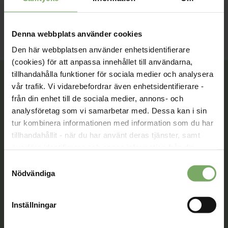
Webbinar
Neurologi
Kompetensutveckling
Denna webbplats använder cookies
Den här webbplatsen använder enhetsidentifierare
(cookies) för att anpassa innehållet till användarna,
tillhandahålla funktioner för sociala medier och analysera
vår trafik. Vi vidarebefordrar även enhetsidentifierare -
från din enhet till de sociala medier, annons- och
Tillsammans rör vi oss framåt. Du är en viktig del
analysföretag som vi samarbetar med. Dessa kan i sin
av vår rörelse.
tur kombinera informationen med information som du har
tillhandahållit - när du har använt deras tjänster, samt
Bli medlem
överföra identifierare och annan information från din
enhet till tredje land, det vill säga land utanför EU/EES-
Samtyckesval
området. Du godkänner våra cookies vid fortsatt
Nödvändiga
användande av vår webbplats.
Kontakt
Inställningar
Välkommen att kontakta oss. Här hittar du kontaktvägar
till oss utifrån din roll och ditt ärende. Du som är