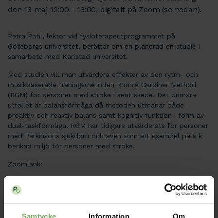
den 13 maj 12:00 - 13:00, digitalt på Zoom (se nedan).
Petra Pohl, lektor vid fysioterapeutprogrammet på
Göteborgs universitet, berättar om en planerad en studie i
samarbete med Karlstad universitet.
Med studien vill man utvärdera effekter av den rytm- och
musikbaserade träningsmetoden Ronnie Gardiner Method
(RGM) för personer med stroke i sent skede. Det primära
utfallet är balansförmåga då metoden utmanar både
proaktiv och reaktiv balans samt kognitiv funktion i form av
dual-taskförmåga. RGM har tidigare utvärderats för personer
med Parkinsons sjukdom och även som ett exempel på s k
berikad miljö för personer med stroke.
Zoomlänk:
https://du-se.zoom.us/j/68748999490
Samtycke
Information
Om