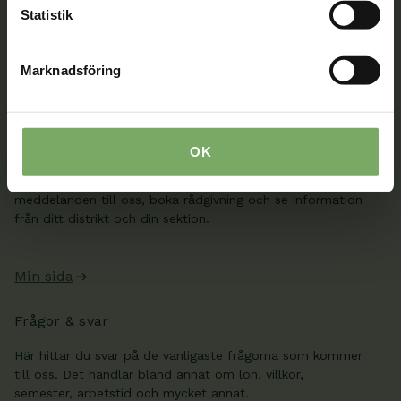
medlem hittar fler kontaktvägar på Min sida.
Statistik
08-567 06 100
Marknadsföring
Kontaktuppgifter
Min sida
OK
När du är inloggad kan du ändra dina uppgifter och se
dina fakturor på Min sida. Där kan du även skicka säkra
meddelanden till oss, boka rådgivning och se information
från ditt distrikt och din sektion.
Min sida
Frågor & svar
Här hittar du svar på de vanligaste frågorna som kommer
till oss. Det handlar bland annat om lön, villkor,
semester, arbetstid och mycket annat.