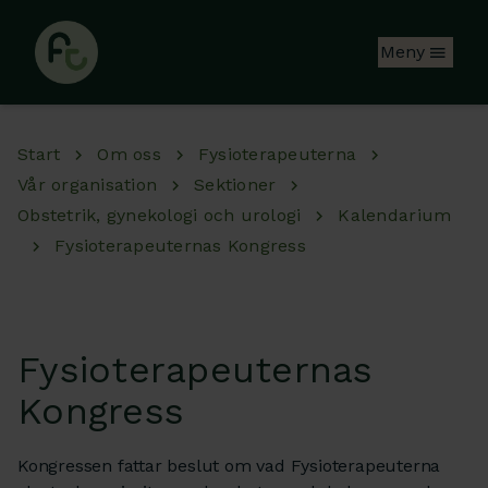
Hoppa till huvudinnehåll
Meny
Start
Om oss
Fysioterapeuterna
Vår organisation
Sektioner
Obstetrik, gynekologi och urologi
Kalendarium
Fysioterapeuternas Kongress
Fysioterapeuternas
Kongress
Kongressen fattar beslut om vad Fysioterapeuterna