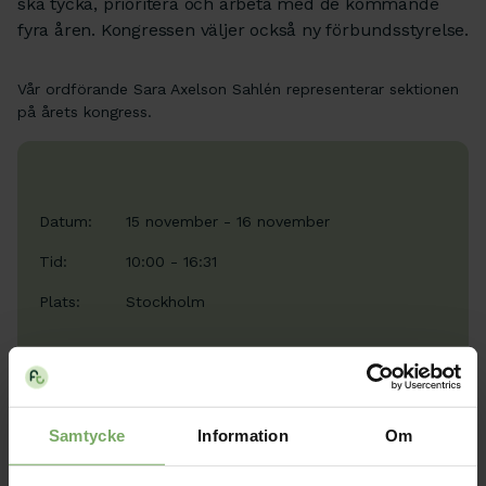
ska tycka, prioritera och arbeta med de kommande
fyra åren. Kongressen väljer också ny förbundsstyrelse.
Vår ordförande Sara Axelson Sahlén representerar sektionen
på årets kongress.
Datum:
15 november - 16 november
Tid:
10:00 - 16:31
Plats:
Stockholm
Samtycke
Information
Om