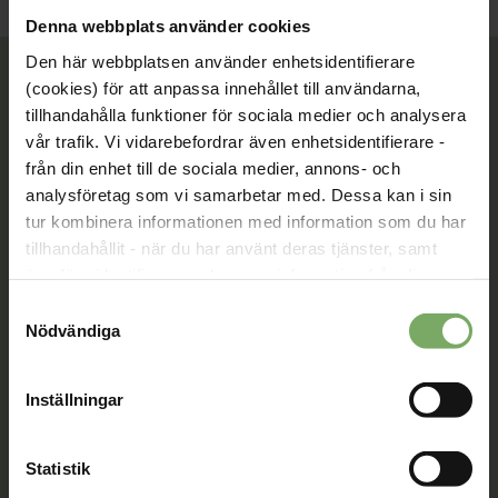
Denna webbplats använder cookies
Den här webbplatsen använder enhetsidentifierare
(cookies) för att anpassa innehållet till användarna,
tillhandahålla funktioner för sociala medier och analysera
Tillsammans rör vi oss framåt. Du är en viktig del
vår trafik. Vi vidarebefordrar även enhetsidentifierare -
av vår rörelse.
från din enhet till de sociala medier, annons- och
analysföretag som vi samarbetar med. Dessa kan i sin
Bli medlem
tur kombinera informationen med information som du har
tillhandahållit - när du har använt deras tjänster, samt
överföra identifierare och annan information från din
enhet till tredje land, det vill säga land utanför EU/EES-
Samtyckesval
Kontakt
området. Du godkänner våra cookies vid fortsatt
Nödvändiga
användande av vår webbplats.
Välkommen att kontakta oss. Här hittar du kontaktvägar
till oss utifrån din roll och ditt ärende. Du som är
Inställningar
medlem hittar fler kontaktvägar på Min sida.
08-567 06 100
Statistik