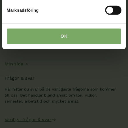
Kontaktuppgifter
Marknadsföring
Min sida
När du är inloggad kan du ändra dina uppgifter och se
dina fakturor på Min sida. Där kan du även skicka säkra
OK
meddelanden till oss, boka rådgivning och se information
från ditt distrikt och din sektion.
Min sida
Frågor & svar
Här hittar du svar på de vanligaste frågorna som kommer
till oss. Det handlar bland annat om lön, villkor,
semester, arbetstid och mycket annat.
Vanliga frågor & svar