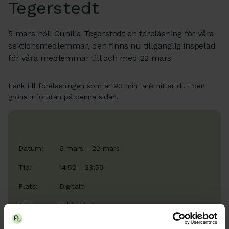
Tegerstedt
5 mars höll Gunilla Tegerstedt en föreläsning för våra
sektionsmedlemmar, den finns nu tillgänglig inspelad
för våra medlemmar till och med 22 mars
Länk till föreläsningen som är 90 min länk hittar du i den
gröna inforutan på denna sidan.
Datum:
6 mars - 22 mars
Tid:
14:52 - 23:59
Plats:
Digitalt
Typ:
Utbildning
Arrangör:
Obstetrik, gynekologi och urologi