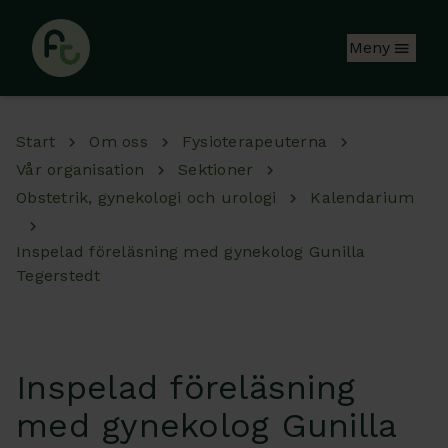
Hoppa till huvudinnehåll
Meny
Start
Om oss
Fysioterapeuterna
Vår organisation
Sektioner
Obstetrik, gynekologi och urologi
Kalendarium
Inspelad föreläsning med gynekolog Gunilla
Tegerstedt
Inspelad föreläsning
med gynekolog Gunilla