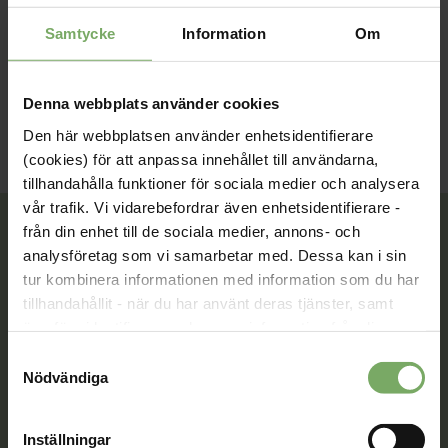
Samtycke
Information
Om
Denna webbplats använder cookies
Den här webbplatsen använder enhetsidentifierare
(cookies) för att anpassa innehållet till användarna,
tillhandahålla funktioner för sociala medier och analysera
vår trafik. Vi vidarebefordrar även enhetsidentifierare -
från din enhet till de sociala medier, annons- och
analysföretag som vi samarbetar med. Dessa kan i sin
tur kombinera informationen med information som du har
Tillsammans rör vi oss framåt. Du är en viktig del
av vår rörelse.
tillhandahållit - när du har använt deras tjänster, samt
överföra identifierare och annan information från din
Bli medlem
enhet till tredje land, det vill säga land utanför EU/EES-
Samtyckesval
området. Du godkänner våra cookies vid fortsatt
Nödvändiga
användande av vår webbplats.
Inställningar
Kontakt