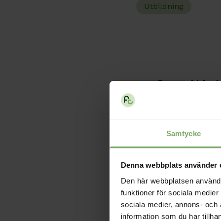
Utbildning
Info til
Publicerad: 2026-02-0
Samtycke
Här finns viktig infor
Nyhet
Denna webbplats använder 
Den här webbplatsen använder 
funktioner för sociala medier 
sociala medier, annons- och
information som du har tillha