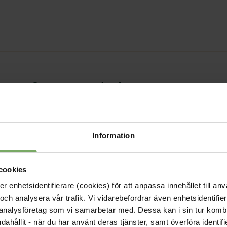
l konferensdeltagare
3, 07:52
Information
mation till dig som är anmäld till konferensen den 5-6/2.
cookies
enhetsidentifierare (cookies) för att anpassa innehållet till anv
och analysera vår trafik. Vi vidarebefordrar även enhetsidentifierar
 analysföretag som vi samarbetar med. Dessa kan i sin tur komb
ndahållit - när du har använt deras tjänster, samt överföra identi