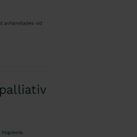
t avhandlades vid
alliativ
h högskola.