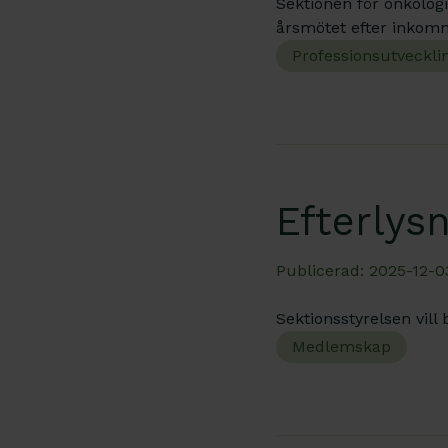
Sektionen för onkolog
årsmötet efter inkomna
Professionsutveckli
Efterlys
Publicerad: 2025-12-0
Sektionsstyrelsen vill b
Medlemskap