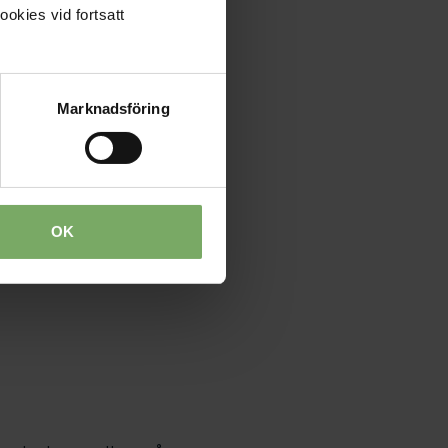
ill
ookies vid fortsatt
Marknadsföring
OK