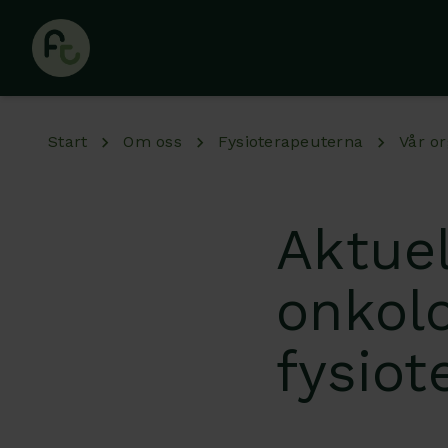
Hoppa till huvudinnehåll
Start
Om oss
Fysioterapeuterna
Vår or
Aktuel
onkolo
fysiot