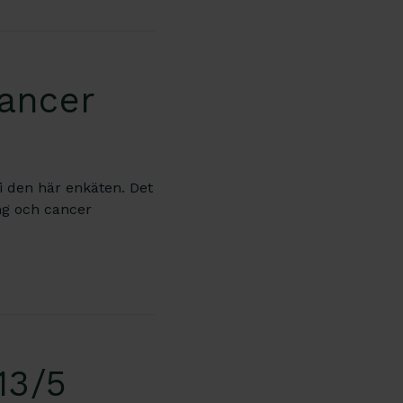
cancer
 i den här enkäten. Det
ng och cancer
13/5