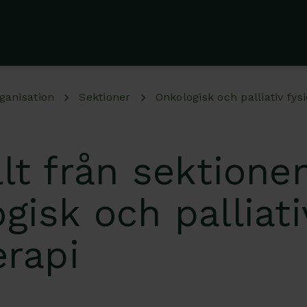
ganisation
Sektioner
Onkologisk och palliativ fys
lt från sektionen
gisk och palliati
erapi