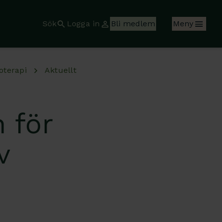
Sök
Logga in
Bli medlem
Meny
ioterapi
Aktuellt
 för
v