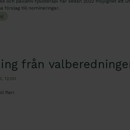
isk och palliativ fysioterapi har sedan 2022 möjlighet att
 förslag till nomineringar.
ng
ning från valberedning
3, 12:00
li fler!