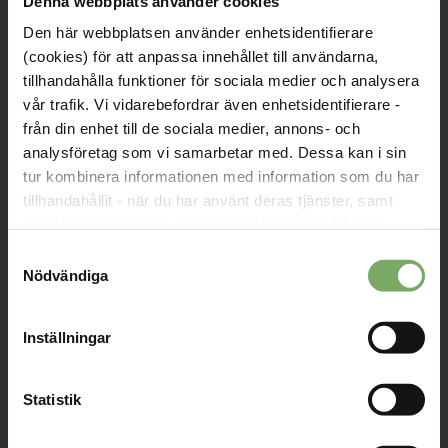
Denna webbplats använder cookies
Den här webbplatsen använder enhetsidentifierare
(cookies) för att anpassa innehållet till användarna,
Tillsammans rör vi oss framåt. Du är en viktig del
tillhandahålla funktioner för sociala medier och analysera
av vår rörelse.
vår trafik. Vi vidarebefordrar även enhetsidentifierare -
från din enhet till de sociala medier, annons- och
Bli medlem
analysföretag som vi samarbetar med. Dessa kan i sin
tur kombinera informationen med information som du har
tillhandahållit - när du har använt deras tjänster, samt
överföra identifierare och annan information från din
Kontakt
enhet till tredje land, det vill säga land utanför EU/EES-
Samtyckesval
området. Du godkänner våra cookies vid fortsatt
Nödvändiga
Välkommen att kontakta oss. Här hittar du kontaktvägar
användande av vår webbplats.
till oss utifrån din roll och ditt ärende. Du som är
medlem hittar fler kontaktvägar på Min sida.
Inställningar
08-567 06 100
Statistik
Kontaktuppgifter