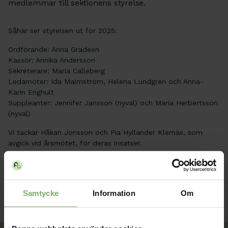
medlemmar till sektionens styrelse.
Såhär ser styrelsen ut för 2025:
Ordförande: Anna Gradeen
Kassör: Annika Andersson
Sekreterare: Maria Calleberg
Ledamöter: Ida Malmström, Helena Lundgren och Anna-
Karin Enghult
Suppleanter: Jennifer Jansson (nyval) och Maria Herbertsson
(nyval)
Vi tackar Håkan Jonsson och Pia Hyllander Klernäs, som
avgick vid årsmötet, för deras insatser.
Nyhet
Samtycke
Information
Om