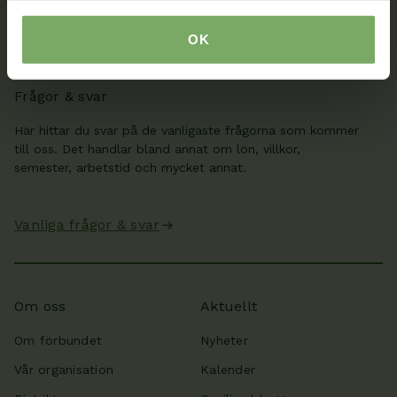
OK
Min sida
Frågor & svar
Här hittar du svar på de vanligaste frågorna som kommer
till oss. Det handlar bland annat om lön, villkor,
semester, arbetstid och mycket annat.
Vanliga frågor & svar
Om oss
Aktuellt
Om förbundet
Nyheter
Vår organisation
Kalender