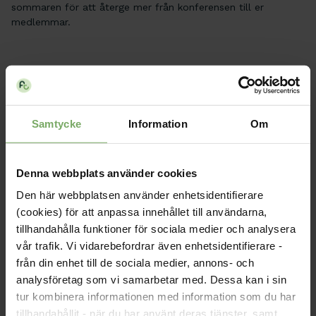
sommaren för att återge mer från konferensen till er
medlemmar.
Förutom detta pratade vi också om hur vi ska få vår
verksamhetsplan mer levande och som en del i allt arbete vi
gör. Vi fick några nya idéer och kom också fram till att det
mesta vi arbetar med följer verksamhetsplanen.
Samtycke
Information
Om
Vi bokade in en planeringsdag i september där vi alla reser
och ses för en dags arbete med sektionsarbete.
Denna webbplats använder cookies
Vi uppdaterades kring planeringen av nästa års nationella
Den här webbplatsen använder enhetsidentifierare
konferens som hålls i Östersund.
(cookies) för att anpassa innehållet till användarna,
Mer info kommer i ett medlemsbrev under juni.
tillhandahålla funktioner för sociala medier och analysera
vår trafik. Vi vidarebefordrar även enhetsidentifierare -
Nyhet
från din enhet till de sociala medier, annons- och
analysföretag som vi samarbetar med. Dessa kan i sin
tur kombinera informationen med information som du har
tillhandahållit - när du har använt deras tjänster, samt