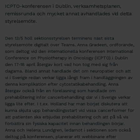
ICPTO-konferensen i Dublin, verksamhetsplanen,
remissrunda och mycket annat avhandlades vid detta
styrelsemöte.
Den 13/5 höll sektionsstyrelsen terminens näst sista
styrelsemöte digitalt över Teams. Anna Gradeen, ordförande,
som deltog vid den internationella konferensen International
Conference on Physiotherapy in Oncology (ICPTO) i Dublin
den 17-18 april återgav kort vad hon tog med sig från
dagarna. Bland annat handlade det om neuropatier och att
vi i Sverige redan verkar ligga långt fram i handläggningen av
denna komplikation efter cytostatikabehandling. Anna
återgav också från en föreläsning som handlade om
prehabilitering inför cancerbehandling där vi i Sverige verkar
ligga lite efter. I t.ex. Holland har man börjat diskutera att
kunna skjuta upp behandlingsstart vid vissa cancerformer för
att patienten ska erbjudas prehabilitering och att på så vis
förbättra sin fysiska kapacitet innan behandlingen börjar.
Anna och Helena Lundgren, ledamot i sektionen som också
deltog på konferensen, planerar ett webbinarie efter