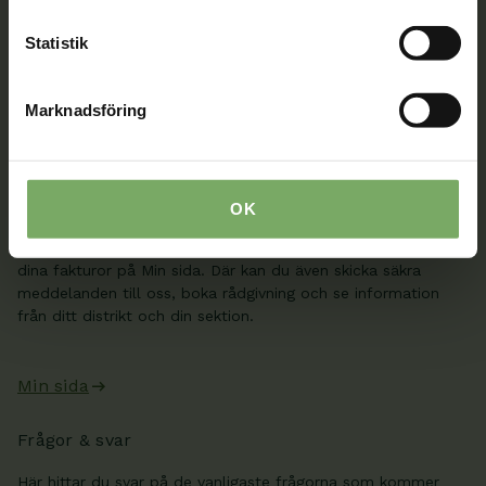
Välkommen att kontakta oss. Här hittar du kontaktvägar
till oss utifrån din roll och ditt ärende. Du som är
Statistik
medlem hittar fler kontaktvägar på Min sida.
08-567 06 100
Marknadsföring
Kontaktuppgifter
Min sida
OK
När du är inloggad kan du ändra dina uppgifter och se
dina fakturor på Min sida. Där kan du även skicka säkra
meddelanden till oss, boka rådgivning och se information
från ditt distrikt och din sektion.
Min sida
Frågor & svar
Här hittar du svar på de vanligaste frågorna som kommer