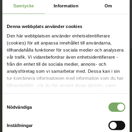
Möteslänk
Samtycke
Information
Om
Denna webbplats använder cookies
Den här webbplatsen använder enhetsidentifierare
(cookies) för att anpassa innehållet till användarna,
tillhandahålla funktioner för sociala medier och analysera
vår trafik. Vi vidarebefordrar även enhetsidentifierare -
från din enhet till de sociala medier, annons- och
analysföretag som vi samarbetar med. Dessa kan i sin
Tillsammans rör vi oss framåt. Du är en viktig del
tur kombinera informationen med information som du har
av vår rörelse.
tillhandahållit - när du har använt deras tjänster, samt
överföra identifierare och annan information från din
Bli medlem
enhet till tredje land, det vill säga land utanför EU/EES-
Samtyckesval
området. Du godkänner våra cookies vid fortsatt
Nödvändiga
användande av vår webbplats.
Kontakt
Inställningar