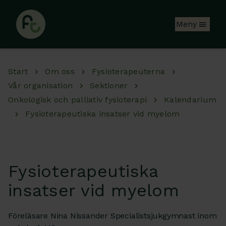
Hoppa till huvudinnehåll
Meny
Start
Om oss
Fysioterapeuterna
Vår organisation
Sektioner
Onkologisk och palliativ fysioterapi
Kalendarium
Fysioterapeutiska insatser vid myelom
Fysioterapeutiska
insatser vid myelom
Föreläsare Nina Nissander Specialistsjukgymnast inom