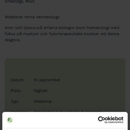
onkologi, MSc
Webbinar tema Hematologi!
Kom och lyssna på erfarna kollegor inom hematologi med
fokus på myelom och fysioterapeutiska insatser vid denna
diagnos.
Datum:
10 september
Plats:
Digitalt
Typ:
Webbinar
Arrangör:
Onkologisk och palliativ fysioterapi