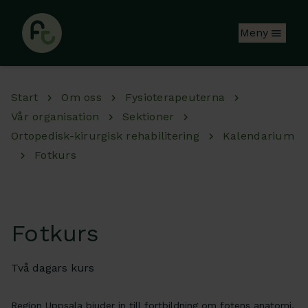
Hoppa till huvudinnehåll
Meny
Start
Om oss
Fysioterapeuterna
Vår organisation
Sektioner
Ortopedisk-kirurgisk rehabilitering
Kalendarium
Fotkurs
Fotkurs
Två dagars kurs
Region Uppsala bjuder in till fortbildning om fotens anatomi,