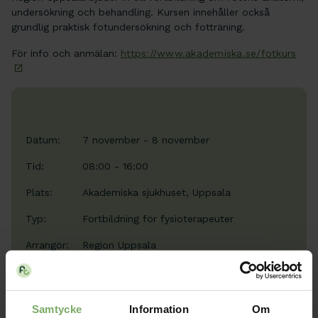
undersökning och behandling. Kursen innehåller också
grundlig praktisk fotundersökning och fotträning.
För info och anmälan:
https://www.akademiska.se/fotkurs
Datum:
7 november - 8 november
Tid:
08:00 - 16:00
Plats:
Akademiska sjukhuset, Uppsala
Typ:
Fortbildning för fysioterapeuter
Arrangör:
Region Uppsala
Samtycke
Information
Om