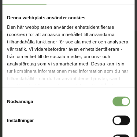
Denna webbplats använder cookies
Den här webbplatsen använder enhetsidentifierare
(cookies) för att anpassa innehållet till användarna,
tillhandahålla funktioner för sociala medier och analysera
vår trafik. Vi vidarebefordrar även enhetsidentifierare -
från din enhet till de sociala medier, annons- och
Tillsammans rör vi oss framåt. Du är en viktig del
analysföretag som vi samarbetar med. Dessa kan i sin
av vår rörelse.
tur kombinera informationen med information som du har
Bli medlem
tillhandahållit - när du har använt deras tjänster, samt
överföra identifierare och annan information från din
enhet till tredje land, det vill säga land utanför EU/EES-
Samtyckesval
området. Du godkänner våra cookies vid fortsatt
Nödvändiga
Kontakt
användande av vår webbplats.
Välkommen att kontakta oss. Här hittar du kontaktvägar
Inställningar
till oss utifrån din roll och ditt ärende. Du som är
medlem hittar fler kontaktvägar på Min sida.