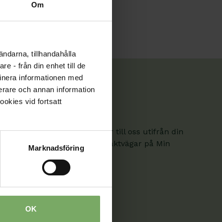
Om
ändarna, tillhandahålla
e - från din enhet till de
inera informationen med
fierare och annan information
ookies vid fortsatt
. Här hittar du kontaktvägar till oss utifrån din
om är medlem hittar fler kontaktvägar på Min
Marknadsföring
OK