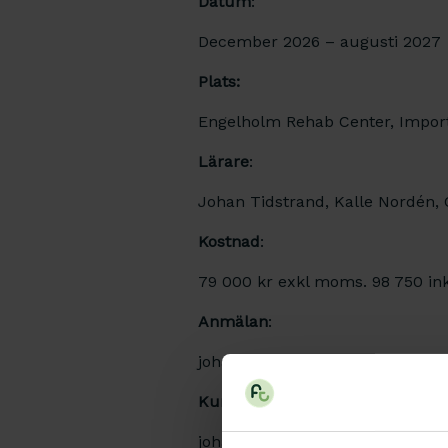
Datum
:
December 2026 – augusti 2027
Plats:
Engelholm Rehab Center, Impor
Lärare
:
Johan Tidstrand, Kalle Nordén, 
Kostnad
:
79 000 kr exkl moms. 98 750 in
Anmälan
:
johan@engelholmrehabcenter.se
Kursinformation
:
johan@engelholmrehabcenter.se 