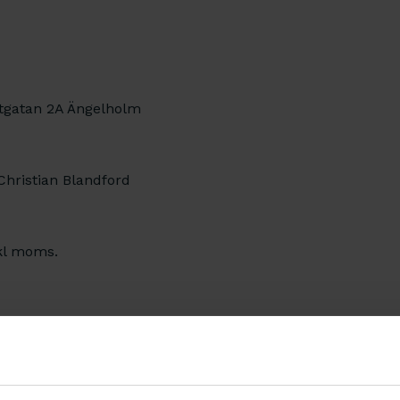
tgatan 2A Ängelholm
Christian Blandford
kl moms.
 Max 12 deltagare.
och tel 0704 69 67 17