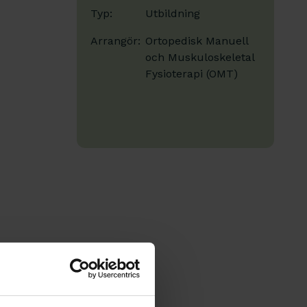
Typ:
Utbildning
Arrangör:
Ortopedisk Manuell
och Muskuloskeletal
Fysioterapi (OMT)