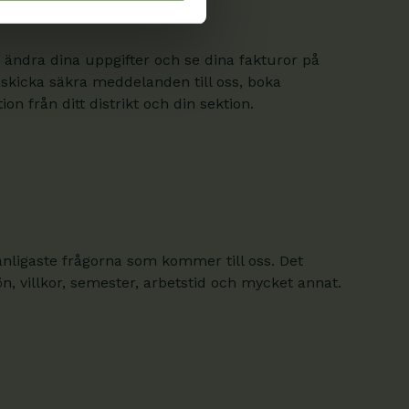
 ändra dina uppgifter och se dina fakturor på
 skicka säkra meddelanden till oss, boka
on från ditt distrikt och din sektion.
anligaste frågorna som kommer till oss. Det
, villkor, semester, arbetstid och mycket annat.