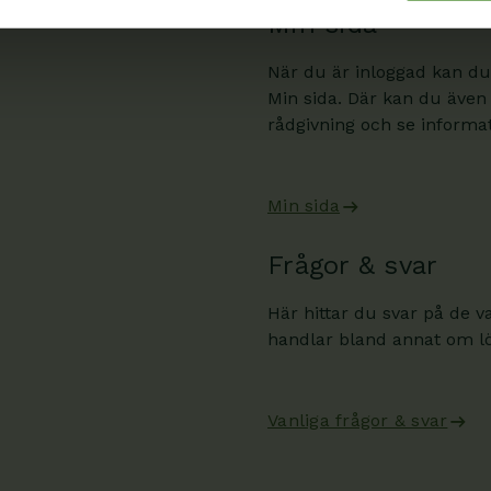
Min sida
När du är inloggad kan du
Min sida. Där kan du även
rådgivning och se informati
Min sida
Frågor & svar
Här hittar du svar på de v
handlar bland annat om lön
Vanliga frågor & svar