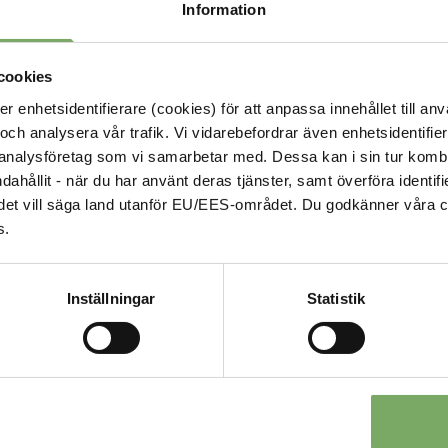
Information
cookies
enhetsidentifierare (cookies) för att anpassa innehållet till anv
och analysera vår trafik. Vi vidarebefordrar även enhetsidentifierar
 analysföretag som vi samarbetar med. Dessa kan i sin tur komb
ndahållit - när du har använt deras tjänster, samt överföra identi
nd, det vill säga land utanför EU/EES-området. Du godkänner våra c
Kontakt
s.
Välkommen att kontakta oss
roll och ditt ärende. Du s
är en viktig del
Inställningar
Statistik
sida.
08-567 06 100
Kontaktuppgifter