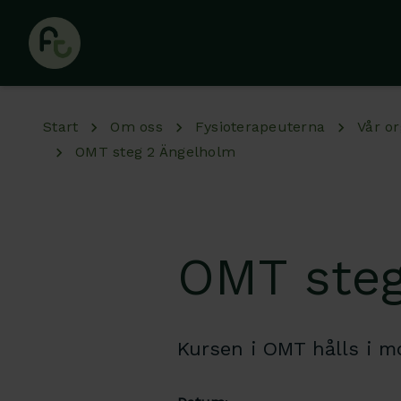
Hoppa till huvudinnehåll
Start
Om oss
Fysioterapeuterna
Vår or
OMT steg 2 Ängelholm
OMT steg
Kursen i OMT hålls i mo