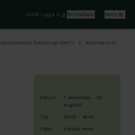
Sök
Logga in
Bli medlem
Meny
kuloskeletal fysioterapi (OMT)
Kalendarium
Datum:
1 december - 30
augusti
Tid:
09:00 - 16:45
Plats:
Fysiskt möte