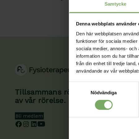
Samtycke
Denna webbplats använder 
Den här webbplatsen använder 
funktioner för sociala medier 
sociala medier, annons- och
information som du har tillha
från din enhet till tredje la
användande av vår webbplat
Samtyckesval
Tillsammans rör vi oss framåt. Du 
Nödvändiga
av vår rörelse.
Bli medlem