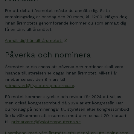
För att delta i årsmötet måste du anmäla dig. Sista
anmälningsdag är onsdag den 20 mars, kl. 12:00. Någon dag
innan årsmötets genomförande kommer du som anmält dig
få en länk till årsmötet.
Anmäl dig här till årsmötet.
Påverka och nominera
Årsmötet är din chans att påverka och motioner skall vara
insända till styrelsen 14 dagar innan årsmötet, vilket i år
innebär senast den 8 mars till
primarvard@fysioterapeuterna.se
.
På mötet kommer styrelse och revisor för 2024 att väljas
men också kongressombud då 2024 är ett kongressår. Har
du förslag på nomineringar till styrelsen eller kongressombud
är du välkommen att inkomma med dem senast 29 februari
till
primarvard@fysioterapeuterna.se
I samband med vårt årsmöte erbjuder vi en utbildning som