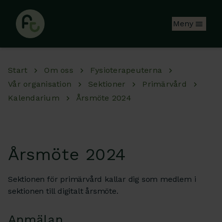
Hoppa till huvudinnehåll
Meny
Start
Om oss
Fysioterapeuterna
Vår organisation
Sektioner
Primärvård
Kalendarium
Årsmöte 2024
Årsmöte 2024
Sektionen för primärvård kallar dig som medlem i
sektionen till digitalt årsmöte.
Anmälan