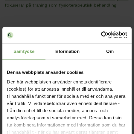
fokuserar på träning som fysioterapeutisk behandling.
Samtycke
Information
Om
Datum:
22 mars
Tid:
10:45 - 11:15
Denna webbplats använder cookies
Plats:
Digitalt via Teams.
Den här webbplatsen använder enhetsidentifierare
(cookies) för att anpassa innehållet till användarna,
tillhandahålla funktioner för sociala medier och analysera
vår trafik. Vi vidarebefordrar även enhetsidentifierare -
från din enhet till de sociala medier, annons- och
analysföretag som vi samarbetar med. Dessa kan i sin
tur kombinera informationen med information som du har
tillhandahållit - när du har använt deras tjänster, samt