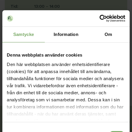
Tid:
13:00 - 14:00
Plats:
Digitalt
Typ:
Årsmöte
Samtycke
Information
Om
Arrangör:
Psykisk hälsa
Denna webbplats använder cookies
Anslut via Microsoft Teams
Den här webbplatsen använder enhetsidentifierare
(cookies) för att anpassa innehållet till användarna,
tillhandahålla funktioner för sociala medier och analysera
vår trafik. Vi vidarebefordrar även enhetsidentifierare -
från din enhet till de sociala medier, annons- och
analysföretag som vi samarbetar med. Dessa kan i sin
tur kombinera informationen med information som du har
tillhandahållit - när du har använt deras tjänster, samt
överföra identifierare och annan information från din
enhet till tredje land, det vill säga land utanför EU/EES-
Samtyckesval