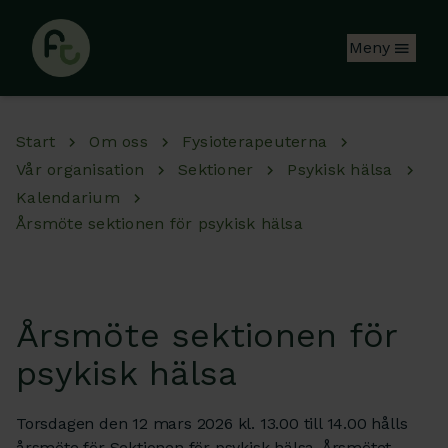
Hoppa till huvudinnehåll
Meny
Start
Om oss
Fysioterapeuterna
Vår organisation
Sektioner
Psykisk hälsa
Kalendarium
Årsmöte sektionen för psykisk hälsa
Årsmöte sektionen för
psykisk hälsa
Torsdagen den 12 mars 2026 kl. 13.00 till 14.00 hålls
årsmöte för Sektionen för psykisk hälsa. Årsmötet