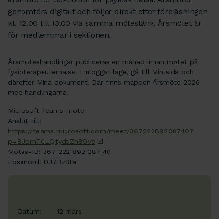
genomförs digitalt och följer direkt efter föreläsningen
kl. 12.00 till 13.00 via samma möteslänk. Årsmötet är
för medlemmar i sektionen.
Årsmöteshandlingar publiceras en månad innan mötet på
fysioterapeuterna.se. I inloggat läge, gå till Min sida och
därefter Mina dokument. Där finns mappen Årsmöte 2026
med handlingarna.
Microsoft Teams-möte
Anslut till:
https://teams.microsoft.com/meet/36722289208740?
p=8JbmT0LQtydsZh89Ve
Mötes-ID: 367 222 892 087 40
Lösenord: DJ7Bz3ta
Datum:
12 mars