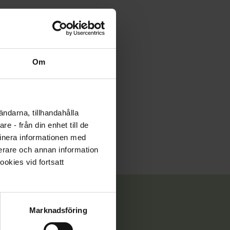
Om
erapeuterna.se
Anmäl
ändarna, tillhandahålla
e - från din enhet till de
inera informationen med
fierare och annan information
ookies vid fortsatt
Marknadsföring