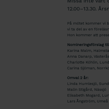
Missa inte vårt
12.00–13.30. Års
På mötet kommer vi bl
vi ta del av en förelä
Hon kommer att presen
Nomineringsförslag til
Karina Malm, Halmst
Anna Danarp, Västerå
Charlotte Köhlin, Lun
Carina Sjöman, Norrk
Omval 2 år:
Linda Humlesjö, Sund
Malin Stigård, Nässjö
Elisabeth Mogard, Lu
Lars Ångström, Ume