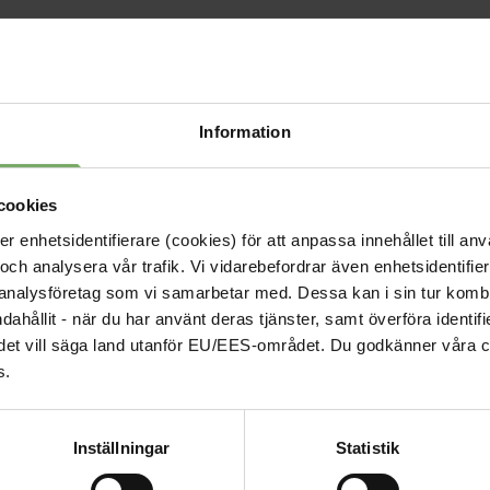
ag till nomineringar är du välkommen att skicka dem
terapeuterna.se
senast den 31 januari 2025.
Information
mälan till årsmötet genom mail till
reumatologi@fysiot
får du en Teamslänk skickad till dig inför mötet.
cookies
enhetsidentifierare (cookies) för att anpassa innehållet till anv
och analysera vår trafik. Vi vidarebefordrar även enhetsidentifierar
 analysföretag som vi samarbetar med. Dessa kan i sin tur komb
ndahållit - när du har använt deras tjänster, samt överföra identi
nd, det vill säga land utanför EU/EES-området. Du godkänner våra c
s.
Inställningar
Statistik
Kontakt