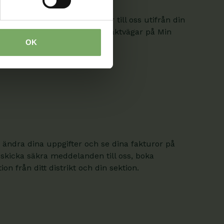
. Här hittar du kontaktvägar till oss utifrån din
om är medlem hittar fler kontaktvägar på Min
OK
 ändra dina uppgifter och se dina fakturor på
 skicka säkra meddelanden till oss, boka
on från ditt distrikt och din sektion.