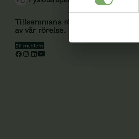
Tillsammans rör vi oss framåt. Du 
av vår rörelse.
Bli medlem