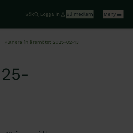
Sök
Logga in
Bli medlem
Meny
Planera in årsmötet 2025-02-13
025-