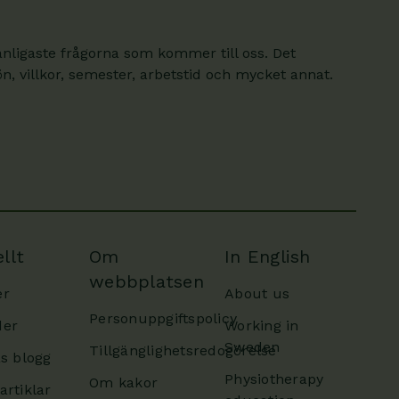
anligaste frågorna som kommer till oss. Det
, villkor, semester, arbetstid och mycket annat.
llt
Om
In English
webbplatsen
er
About us
Personuppgiftspolicy
der
Working in
Sweden
Tillgänglighetsredogörelse
as blogg
Physiotherapy
Om kakor
artiklar