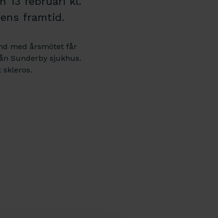
 13 februari kl.
nens framtid.
and med årsmötet får
 från Sunderby sjukhus.
 skleros.