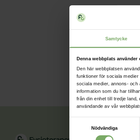
Revisor:
Rolf Stigård
Om du har andra försl
till
reumatologi@fysio
Samtycke
Välkommen med din an
dig senast den 7/2 så 
Denna webbplats använder 
Den här webbplatsen använder 
Årsmöte
funktioner för sociala medier 
sociala medier, annons- och
information som du har tillha
från din enhet till tredje la
användande av vår webbplat
Samtyckesval
Nödvändiga