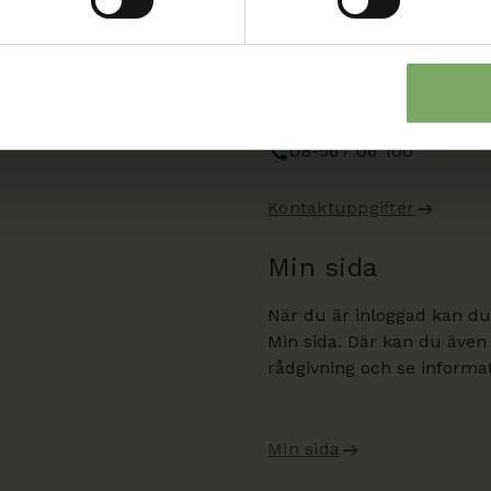
Välkommen att kontakta oss
roll och ditt ärende. Du s
är en viktig del
sida.
08-567 06 100
Kontaktuppgifter
Min sida
När du är inloggad kan du
Min sida. Där kan du även
rådgivning och se informati
Min sida