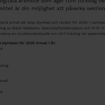
 digitala årsmöte som äger rum torsdag den
mötet är din möjlighet att påverka sektio
and annat att välja styrelse och revisor för 2025. I samb
sning av Malin Mattsson, Specialistfysioterapeut och fil Dr
tera en multicenterstudie om HIIT-träning vid systemisk
l styrelsen för 2025 Omval 1 år:
ad
s
d
öping
svall
nd
å