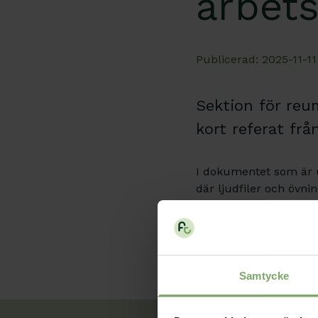
arbets
Publicerad: 2025-11-11
Sektion för reu
kort referat fr
I dokumentet som är u
där ljudfiler och övnin
Arbetsmiljö
Samtycke