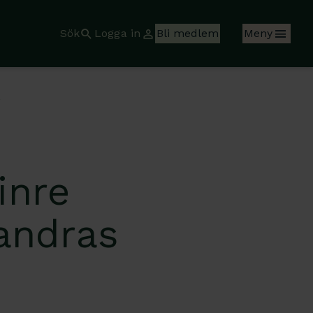
Sök
Logga in
Bli medlem
Meny
inre
 andras