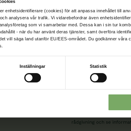
cookies
enhetsidentifierare (cookies) för att anpassa innehållet till anv
och analysera vår trafik. Vi vidarebefordrar även enhetsidentifierar
Kontakt
 analysföretag som vi samarbetar med. Dessa kan i sin tur komb
ndahållit - när du har använt deras tjänster, samt överföra identi
Välkommen att kontakta oss
nd, det vill säga land utanför EU/EES-området. Du godkänner våra c
roll och ditt ärende. Du s
är en viktig del
s.
sida.
08-567 06 100
Inställningar
Statistik
Kontaktuppgifter
Min sida
När du är inloggad kan du
Min sida. Där kan du även
rådgivning och se informati