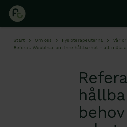
Hoppa till huvudinnehåll
Start
Om oss
Fysioterapeuterna
Vår or
Referat: Webbinar om inre hållbarhet – att möta 
Refer
hållba
behov