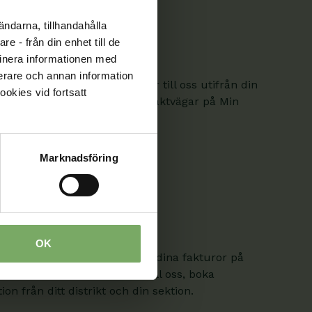
ändarna, tillhandahålla
e - från din enhet till de
inera informationen med
fierare och annan information
. Här hittar du kontaktvägar till oss utifrån din
ookies vid fortsatt
om är medlem hittar fler kontaktvägar på Min
Marknadsföring
OK
 ändra dina uppgifter och se dina fakturor på
 skicka säkra meddelanden till oss, boka
on från ditt distrikt och din sektion.