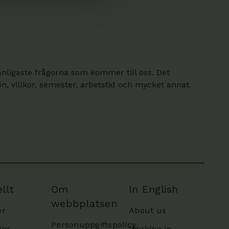
anligaste frågorna som kommer till oss. Det
, villkor, semester, arbetstid och mycket annat.
llt
Om
In English
webbplatsen
er
About us
Personuppgiftspolicy
der
Working in