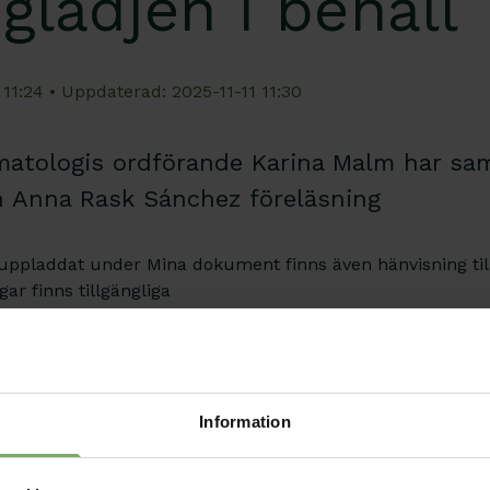
glädjen i behåll
 11:24 • Uppdaterad: 2025-11-11 11:30
matologis ordförande Karina Malm har sa
ån Anna Rask Sánchez föreläsning
ppladdat under Mina dokument finns även hänvisning til
gar finns tillgängliga
Information