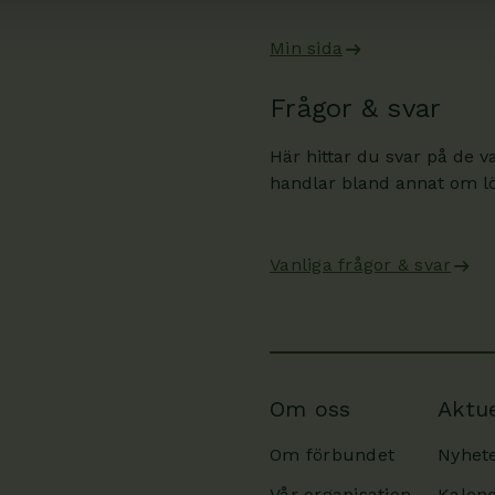
Min sida
Frågor & svar
Här hittar du svar på de v
handlar bland annat om lön
Vanliga frågor & svar
Om oss
Aktue
Om förbundet
Nyhet
Vår organisation
Kalen