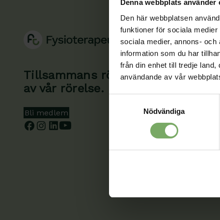
Denna webbplats använder 
Den här webbplatsen använder 
funktioner för sociala medier 
sociala medier, annons- och
information som du har tillha
från din enhet till tredje la
Tillsammans rör vi oss framåt. Du 
användande av vår webbplat
av vår rörelse.
Samtyckesval
Nödvändiga
Bli medlem