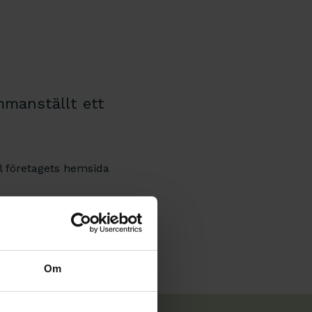
mmanställt ett
l företagets hemsida
Om