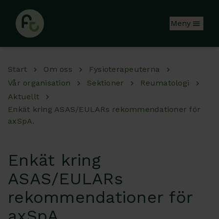
Hoppa till huvudinnehåll
Meny
Start
Om oss
Fysioterapeuterna
Vår organisation
Sektioner
Reumatologi
Aktuellt
Enkät kring ASAS/EULARs rekommendationer för
axSpA.
Enkät kring
ASAS/EULARs
rekommendationer för
axSpA.