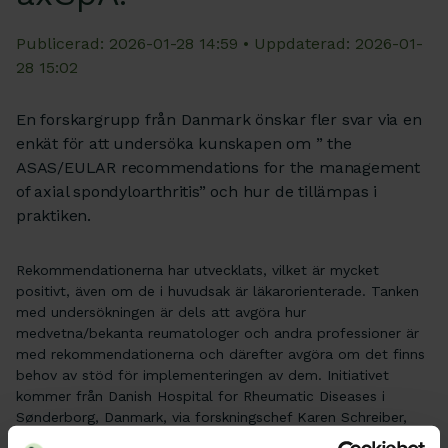
Publicerad: 2026-01-28 14:59 • Uppdaterad: 2026-01-
28 15:02
En forskargrupp från Danmark önskar fler svar via en
enkät för att undersöka kunskapen om ” the
ASAS/EULAR recommendations for the management
of axial spondyloarthritis” och hur de tillämpas i
praktiken.
Rekommendationerna har utvecklats, vilket är mycket
positivt, även om de i huvudsak är läkarorienterade. Tanken
med undersökningen är dels att avgöra hur
medvetna/bekanta reumatologer och andra professioner är
med rekommendationerna och därefter avgöra om det finns
behov av stöd för implementeringen av dem. Initiativet
kommer från Danish Hospital for Rheumatic Diseases i
Sønderborg, Danmark, via forskningschef Karen Schreiber,
reumatolog och docent och i samarbete med doktorand och