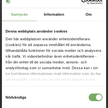
reumatolog Georg Kröber. Reumatologiska
samarbetspartners från flera länder har involverats i
projektet.
Samtycke
Information
Om
Länk och QR kod till enkät finns under Mina dokument
Denna webbplats använder cookies
Forskning
Den här webbplatsen använder enhetsidentifierare
(cookies) för att anpassa innehållet till användarna,
tillhandahålla funktioner för sociala medier och analysera
vår trafik. Vi vidarebefordrar även enhetsidentifierare -
från din enhet till de sociala medier, annons- och
analysföretag som vi samarbetar med. Dessa kan i sin
tur kombinera informationen med information som du har
tillhandahållit - när du har använt deras tjänster, samt
Tillsammans rör vi oss framåt. Du är en viktig del
överföra identifierare och annan information från din
av vår rörelse.
enhet till tredje land, det vill säga land utanför EU/EES-
Samtyckesval
Bli medlem
området. Du godkänner våra cookies vid fortsatt
Nödvändiga
användande av vår webbplats.