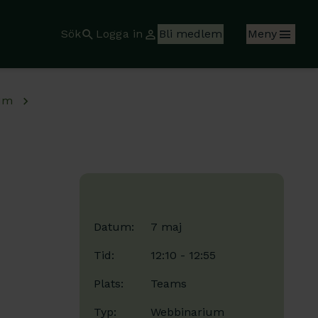
Sök
Logga in
Bli medlem
Meny
um
:
Datum:
7 maj
Tid:
12:10 - 12:55
Plats:
Teams
Typ:
Webbinarium