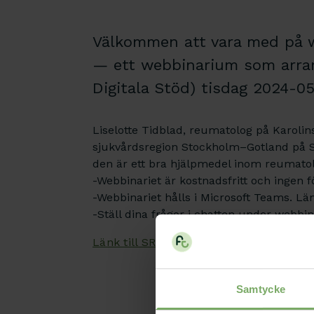
Välkommen att vara med på w
— ett webbinarium som arra
Digitala Stöd) tisdag 2024-05
Liselotte Tidblad, reumatolog på Karolins
sjukvårdsregion Stockholm–Gotland på 
den är ett bra hjälpmedel inom reumatol
-Webbinariet är kostnadsfritt och ingen 
-Webbinariet hålls i Microsoft Teams. Lä
-Ställ dina frågor i chatten under webbin
Länk till SRQ webbinarium Nya kardio
Samtycke