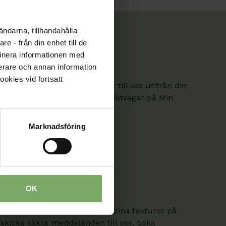
ändarna, tillhandahålla
e - från din enhet till de
inera informationen med
fierare och annan information
ookies vid fortsatt
. Här hittar du kontaktvägar till oss utifrån din
om är medlem hittar fler kontaktvägar på Min
Marknadsföring
OK
 ändra dina uppgifter och se dina fakturor på
 skicka säkra meddelanden till oss, boka