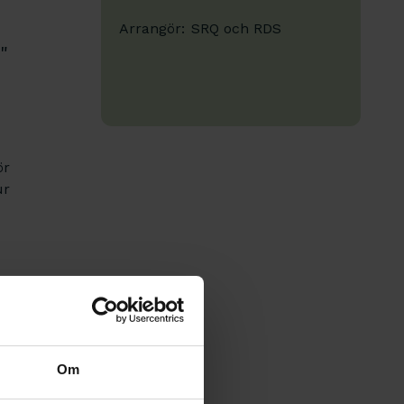
Arrangör:
SRQ och RDS
"
ör
ur
Om