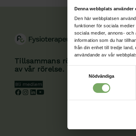
Denna webbplats använder 
Den här webbplatsen använder 
funktioner för sociala medier 
sociala medier, annons- och
information som du har tillha
från din enhet till tredje la
användande av vår webbplat
Tillsammans rör vi oss framåt. Du 
av vår rörelse.
Samtyckesval
Nödvändiga
Bli medlem