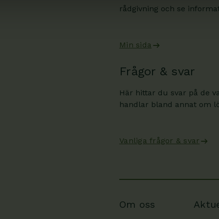
rådgivning och se informati
Min sida
Frågor & svar
Här hittar du svar på de v
handlar bland annat om lön
Vanliga frågor & svar
Om oss
Aktue