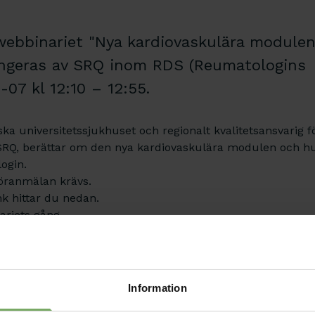
ebbinariet "Nya kardiovaskulära modulen
ngeras av SRQ inom RDS (Reumatologins
-07 kl 12:10 – 12:55.
ka universitetssjukhuset och regionalt kvalitetsansvarig f
SRQ, berättar om den nya kardiovaskulära modulen och h
ogin.
föranmälan krävs.
nk hittar du nedan.
ariets gång.
vaskulära modulen
Information