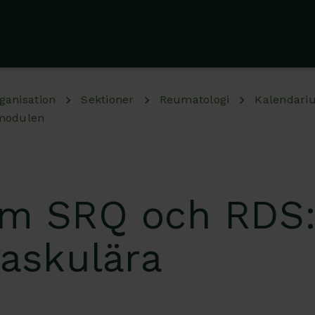
ganisation
Sektioner
Reumatologi
Kalendari
 modulen
um SRQ och RDS
vaskulära