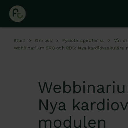
Hoppa till huvudinnehåll
Start
Om oss
Fysioterapeuterna
Vår or
Webbinarium SRQ och RDS: Nya kardiovaskulära
Webbinari
Nya kardio
modulen