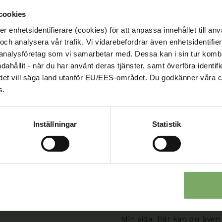
cookies
enhetsidentifierare (cookies) för att anpassa innehållet till anv
och analysera vår trafik. Vi vidarebefordrar även enhetsidentifierar
 analysföretag som vi samarbetar med. Dessa kan i sin tur komb
Kontakt
ndahållit - när du har använt deras tjänster, samt överföra identi
nd, det vill säga land utanför EU/EES-området. Du godkänner våra c
Välkommen att kontakta oss
s.
roll och ditt ärende. Du s
är en viktig del
sida.
Inställningar
Statistik
08-567 06 100
Kontaktuppgifter
Min sida
När du är inloggad kan du
Min sida. Där kan du även