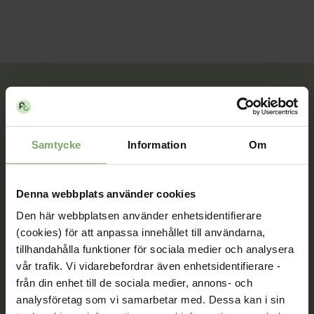
Tillsammans rör vi oss framåt. Du är en viktig del
av vår rörelse.
Samtycke
Information
Om
Bli medlem
Denna webbplats använder cookies
Den här webbplatsen använder enhetsidentifierare
(cookies) för att anpassa innehållet till användarna,
Kontakt
tillhandahålla funktioner för sociala medier och analysera
Välkommen att kontakta oss. Här hittar du kontaktvägar
vår trafik. Vi vidarebefordrar även enhetsidentifierare -
till oss utifrån din roll och ditt ärende. Du som är
från din enhet till de sociala medier, annons- och
medlem hittar fler kontaktvägar på Min sida.
analysföretag som vi samarbetar med. Dessa kan i sin