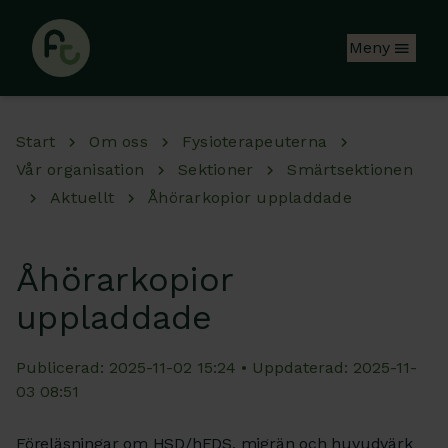
Hoppa till huvudinnehåll
Meny
Start
Om oss
Fysioterapeuterna
Vår organisation
Sektioner
Smärtsektionen
Aktuellt
Åhörarkopior uppladdade
Åhörarkopior
uppladdade
Publicerad: 2025-11-02 15:24 • Uppdaterad: 2025-11-
03 08:51
Föreläsningar om HSD/hEDS, migrän och huvudvärk