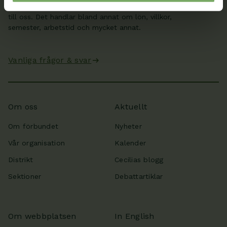
Här hittar du svar på de vanligaste frågorna som kommer
till oss. Det handlar bland annat om lön, villkor,
semester, arbetstid och mycket annat.
Vanliga frågor & svar
Om oss
Aktuellt
Om förbundet
Nyheter
Vår organisation
Kalender
Distrikt
Cecilias blogg
Sektioner
Debattartiklar
Om webbplatsen
In English