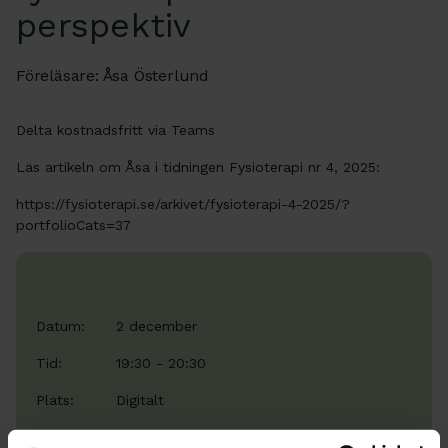
perspektiv
Föreläsare: Åsa Österlund
Delta kostnadsfritt via Teams
Läs artikeln om Åsa i tidningen Fysioterapi nr 4, 2025:
https://fysioterapi.se/arkivet/fysioterapi-4-2025/?
portfolioCats=37
Datum:
2 december
Tid:
19:30 - 20:30
Plats:
Digitalt
Typ:
Webbinar