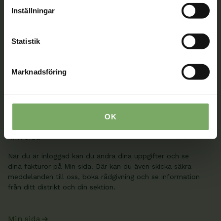
Inställningar
Kontakt
Statistik
Välkommen att kontakta oss. Här hittar du kontaktvägar
till oss utifrån din roll och ditt ärende. Du som är
medlem hittar fler kontaktvägar på Min sida.
Marknadsföring
08-567 06 100
Kontaktuppgifter
OK
Min sida
När du är inloggad kan du ändra dina uppgifter och se
dina fakturor på Min sida. Där kan du även skicka säkra
meddelanden till oss, boka rådgivning och se information
från ditt distrikt och din sektion.
Min sida