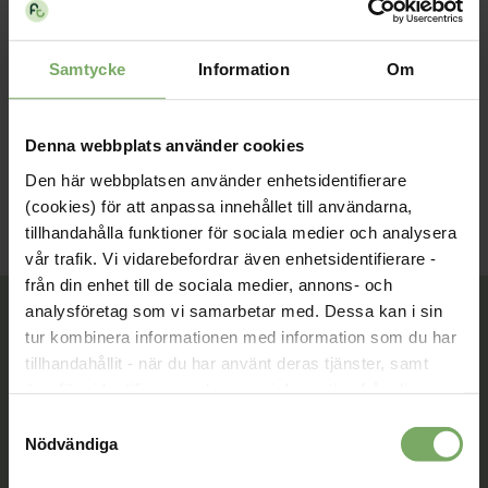
Arrangör:
Smärtsektionen
Samtycke
Information
Om
Teams-länk
Denna webbplats använder cookies
Den här webbplatsen använder enhetsidentifierare
(cookies) för att anpassa innehållet till användarna,
tillhandahålla funktioner för sociala medier och analysera
vår trafik. Vi vidarebefordrar även enhetsidentifierare -
från din enhet till de sociala medier, annons- och
analysföretag som vi samarbetar med. Dessa kan i sin
tur kombinera informationen med information som du har
tillhandahållit - när du har använt deras tjänster, samt
Tillsammans rör vi oss framåt. Du är en viktig del
överföra identifierare och annan information från din
av vår rörelse.
enhet till tredje land, det vill säga land utanför EU/EES-
Samtyckesval
området. Du godkänner våra cookies vid fortsatt
Nödvändiga
Bli medlem
användande av vår webbplats.