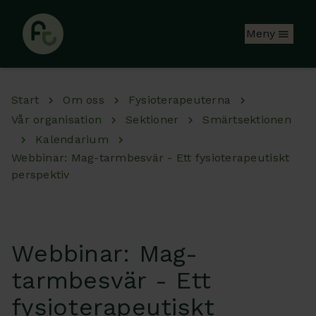
Hoppa till huvudinnehåll
Meny
Start
Om oss
Fysioterapeuterna
Vår organisation
Sektioner
Smärtsektionen
Kalendarium
Webbinar: Mag-tarmbesvär - Ett fysioterapeutiskt
perspektiv
Webbinar: Mag-
tarmbesvär - Ett
fysioterapeutiskt