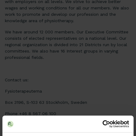
with employers on all levels. We strive to achieve better
wages and working conditions for all our members. We also
work to promote and develop our profession and the
knowledge area of physiotherapy.
We have around 12 000 members. Our Executive Committee
consists of elected representatives on a national level. Our
regional organization is divided into 21 Districts run by local
committees. We also have 16 Interest groups in varying
professional fields.
Contact us:
Fysioterapeuterna
Box 3196, S-103 63 Stockholm, Sweden
Phone +46 8 567 06 100
e-mail: kansli@fysioterapeuterna.se