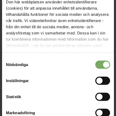
Den här webbplatsen använder enhetsidentifierare
(cookies) för att anpassa innehållet till användarna,
tillhandahålla funktioner för sociala medier och analysera
vår trafik. Vi vidarebefordrar även enhetsidentifierare -
från din enhet till de sociala medier, annons- och
analysföretag som vi samarbetar med. Dessa kan i sin
tur kombinera informationen med information som du har
tillhandahållit - när du har använt deras tjänster, samt
Tre nya ledamöter i specialistkommittén
överföra identifierare och annan information från din
Under våren efterlyste förbundet nya ledamöter till
enhet till tredje land, det vill säga land utanför EU/EES-
Samtyckesval
specialistkommittén, som granskar inkomna ansökningar till
området. Du godkänner våra cookies vid fortsatt
Nödvändiga
specialistutbildningen för fysioterapeuter. Nu har tre nya
användande av vår webbplats.
ledamöter tillsatts av förbundsstyrelsen.
Inställningar
Läs mer
Statistik
Marknadsföring