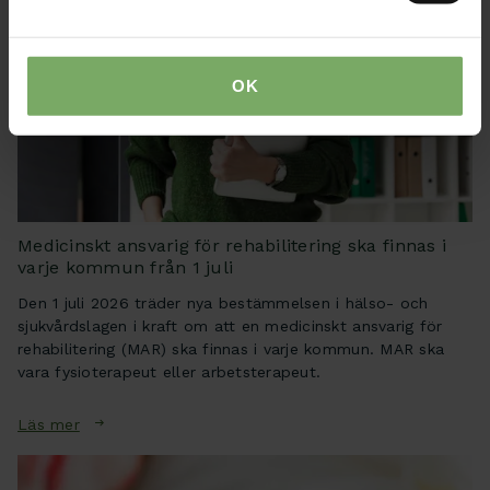
OK
Medicinskt ansvarig för rehabilitering ska finnas i
varje kommun från 1 juli
Den 1 juli 2026 träder nya bestämmelsen i hälso- och
sjukvårdslagen i kraft om att en medicinskt ansvarig för
rehabilitering (MAR) ska finnas i varje kommun. MAR ska
vara fysioterapeut eller arbetsterapeut.
Läs mer