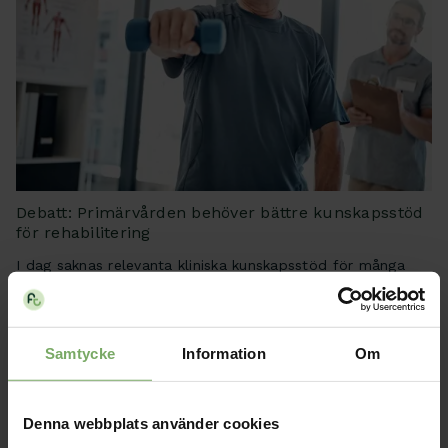
Debatt: Primärvården behöver bättre kunskapsstöd
för rehabilitering
I dag saknas relevanta kliniska kunskapsstöd för många
diagnoser och andra är för ospecifika.
Läs mer
Samtycke
Information
Om
Denna webbplats använder cookies