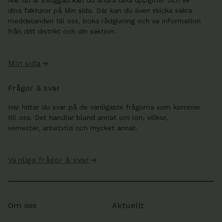
När du är inloggad kan du ändra dina uppgifter och se
dina fakturor på Min sida. Där kan du även skicka säkra
meddelanden till oss, boka rådgivning och se information
från ditt distrikt och din sektion.
Min sida
Frågor & svar
Här hittar du svar på de vanligaste frågorna som kommer
till oss. Det handlar bland annat om lön, villkor,
semester, arbetstid och mycket annat.
Vanliga frågor & svar
Om oss
Aktuellt