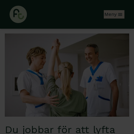
Hoppa till huvudinnehåll
Meny
Du jobbar för att lyfta