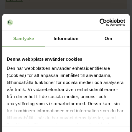
Böcker, kultur & annat
Samtycke
Information
Om
Medlemsrabatt på Adlibris, Stundentlitteratur, teater och
bio. Du kan även köpa en genomtänkt prepperlåda.
Denna webbplats använder cookies
Läs mer
Den här webbplatsen använder enhetsidentifierare
(cookies) för att anpassa innehållet till användarna,
tillhandahålla funktioner för sociala medier och analysera
vår trafik. Vi vidarebefordrar även enhetsidentifierare -
Resor & hotell
från din enhet till de sociala medier, annons- och
Rabatt på tågresor med SJ och övernattningar på de
analysföretag som vi samarbetar med. Dessa kan i sin
flesta stora hotellkedjorna.
tur kombinera informationen med information som du har
tillhandahållit - när du har använt deras tjänster, samt
Läs mer
överföra identifierare och annan information från din
enhet till tredje land, det vill säga land utanför EU/EES-