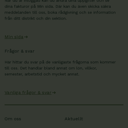
När du är inloggad kan du ändra dina uppgifter och se
dina fakturor på Min sida. Där kan du även skicka säkra
meddelanden till oss, boka rådgivning och se information
från ditt distrikt och din sektion.
Min sida
Frågor & svar
Här hittar du svar på de vanligaste frågorna som kommer
till oss. Det handlar bland annat om lön, villkor,
semester, arbetstid och mycket annat.
Vanliga frågor & svar
Om oss
Aktuellt