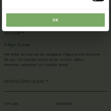
När du är inloggad kan du ändra dina uppgifter och se
dina fakturor på Min sida. Där kan du även skicka säkra
meddelanden till oss, boka rådgivning och se information
från ditt distrikt och din sektion.
OK
Min sida
Frågor & svar
Här hittar du svar på de vanligaste frågorna som kommer
till oss. Det handlar bland annat om lön, villkor,
semester, arbetstid och mycket annat.
Vanliga frågor & svar
Om oss
Aktuellt