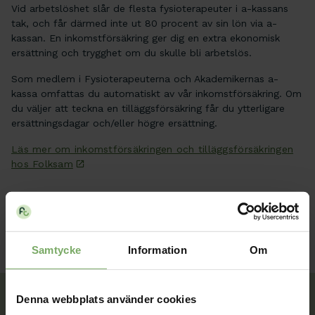
Vid arbetslöshet slår de flesta fysioterapeuter i a-kassans
tak, och får därmed inte ut 80 procent av sin lön via a-
kassan.
En inkomstförsäkring ger dig en extra ekonomisk
ersättning och trygghet om du skulle bli arbetslös.
Som medlem i Fysioterapeuterna och Akademikernas a-
kassa omfattas du automatiskt av vår inkomstförsäkring. Om
du väljer att teckna en tilläggsförsäkring får du ytterligare
ersättningsdagar och/eller högre ersättning.
Läs mer om inkomstförsäkringen och tilläggsförsäkringen
hos Folksam
Samtycke
Information
Om
Denna webbplats använder cookies