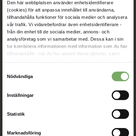
Den här webbplatsen använder enhetsidentifierare
Tillsammans rör vi oss framåt. Du är en viktig del
(cookies) för att anpassa innehållet till användarna,
av vår rörelse.
tillhandahålla funktioner för sociala medier och analysera
vår trafik. Vi vidarebefordrar även enhetsidentifierare -
Bli medlem
från din enhet till de sociala medier, annons- och
analysföretag som vi samarbetar med. Dessa kan i sin
tur kombinera informationen med information som du har
tillhandahållit - när du har använt deras tjänster, samt
Kontakt
överföra identifierare och annan information från din
enhet till tredje land, det vill säga land utanför EU/EES-
Välkommen att kontakta oss. Här hittar du kontaktvägar
Samtyckesval
området. Du godkänner våra cookies vid fortsatt
till oss utifrån din roll och ditt ärende. Du som är
Nödvändiga
medlem hittar fler kontaktvägar på Min sida.
användande av vår webbplats.
Inställningar
08-567 06 100
Kontaktuppgifter
Statistik
Min sida
Marknadsföring