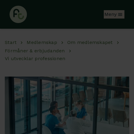
Hoppa till huvudinnehåll
Meny
Start
Medlemskap
Om medlemskapet
Förmåner & erbjudanden
Vi utvecklar professionen