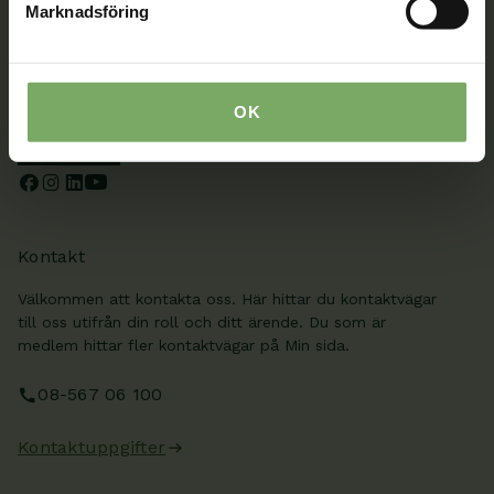
Marknadsföring
Tillsammans rör vi oss framåt. Du är en viktig del
av vår rörelse.
OK
Bli medlem
Kontakt
Välkommen att kontakta oss. Här hittar du kontaktvägar
till oss utifrån din roll och ditt ärende. Du som är
medlem hittar fler kontaktvägar på Min sida.
08-567 06 100
Kontaktuppgifter