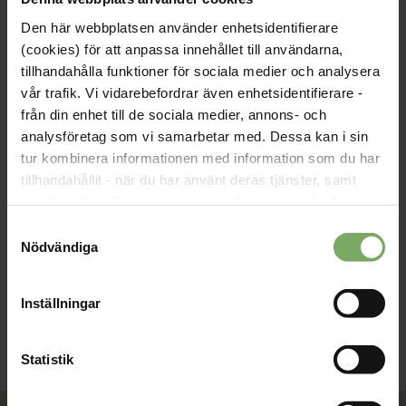
arbetsgrupper inom vårdområdet, i arbeten med kliniska
Den här webbplatsen använder enhetsidentifierare
riktlinjer, i samarbeten med andra professionsförbund, samt i
(cookies) för att anpassa innehållet till användarna,
expertgrupper och referensgrupper för utredningar med
tillhandahålla funktioner för sociala medier och analysera
mera.
vår trafik. Vi vidarebefordrar även enhetsidentifierare -
Vi lämnar också svar på remisser som rör vår professions
från din enhet till de sociala medier, annons- och
yrkesutövande, för att påverka beslut som berör
analysföretag som vi samarbetar med. Dessa kan i sin
professionen.
tur kombinera informationen med information som du har
Som medlem får du en plattform för att delta i
tillhandahållit - när du har använt deras tjänster, samt
professionsutvecklingen, exempelvis genom att vara aktiv i
överföra identifierare och annan information från din
någon av våra sektioner.
enhet till tredje land, det vill säga land utanför EU/EES-
Samtyckesval
området. Du godkänner våra cookies vid fortsatt
Nödvändiga
användande av vår webbplats.
Inställningar
Statistik